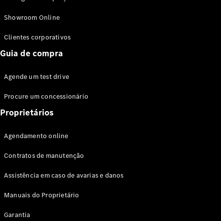
Modelos híbridos plug-in
Showroom Online
Sedans
Clientes corporativos
Guia de compra
Agende um test drive
Procure um concessionário
Todos os
Sedans
Proprietários
Classe C
Sedan
Agendamento online
EQE
Elétrico
Sedan
Contratos de manutenção
Classe E
Sedan
Assistência em caso de avarias e danos
Classe S
Sedan
Manuais do Proprietário
Longo
Garantia