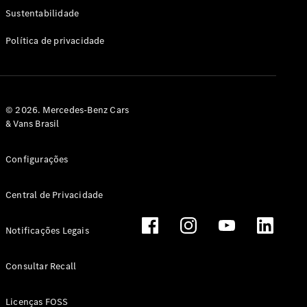
Classe G
Sustentabilidade
Configurador
Política de privacidade
Test drive
Showroom
Online
Hatchback
© 2026. Mercedes-Benz Cars
& Vans Brasil
Configurações
Central de Privacidade
Classe A
Hatchback
Notificações Legais
Configurador
Test drive
Consultar Recall
Showroom
Online
Licenças FOSS