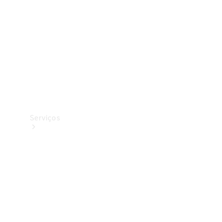
Originais
Coleção
Serviços
Todos os
serviços