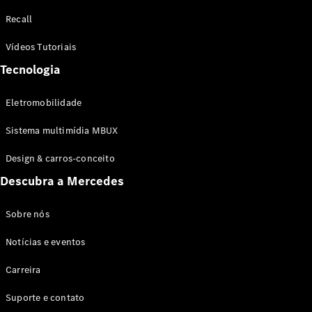
Configurador
Recall
Test drive
Showroom
Vídeos Tutoriais
Online
Tecnologia
SUV
Eletromobilidade
Sistema multimídia MBUX
Design & carros-conceito
Todos os
Descubra a Mercedes
SUVs
EQB
Elétrico
GLA
Sobre nós
GLB
Notícias e eventos
GLC
GLC Coupé
Carreira
GLE
GLE Coupé
Suporte e contato
GLS