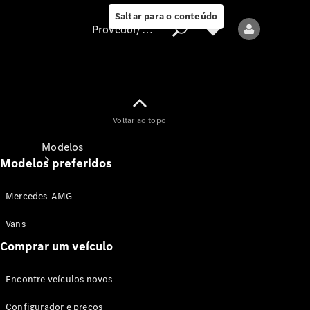
Saltar para o conteúdo
Provedor/proteção de dados
Provedor/proteção
Voltar ao topo
de dados
Modelos
Modelos preferidos
Mercedes-AMG
Vans
Comprar um veículo
Todos os modelos
Encontre veículos novos
Modelos elétricos
Configurador e preços