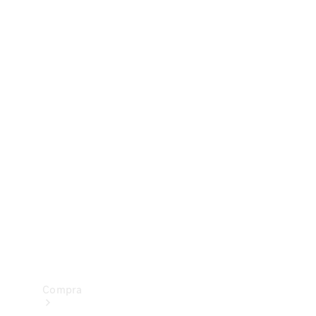
Configurador
Test drive
Showroom Online
Compra