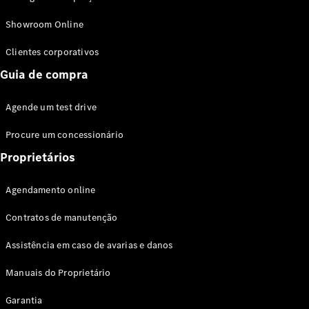
Modelos híbridos plug-in
Showroom Online
Sedans
Clientes corporativos
Guia de compra
Agende um test drive
Procure um concessionário
Todos os
Sedans
Proprietários
Classe C
Sedan
Agendamento online
EQE
Elétrico
Sedan
Contratos de manutenção
Classe E
Sedan
Assistência em caso de avarias e danos
Classe S
Sedan
Manuais do Proprietário
Longo
Garantia