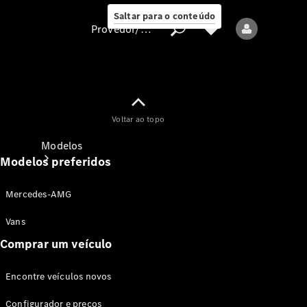
Saltar para o conteúdo
Provedor/proteção de dados
Provedor/proteção
Voltar ao topo
de dados
Modelos
Modelos preferidos
Mercedes-AMG
Vans
Comprar um veículo
Todos os modelos
Encontre veículos novos
Modelos elétricos
Configurador e preços