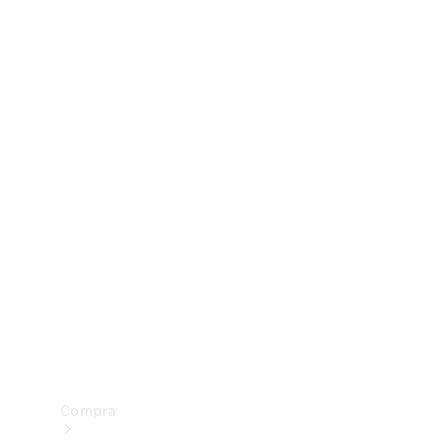
Configurador
Test drive
Showroom Online
Compra