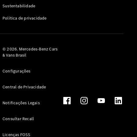
Classe G
Sustentabilidade
Configurador
Política de privacidade
Test drive
Showroom
Online
Hatchback
© 2026. Mercedes-Benz Cars
& Vans Brasil
Configurações
Central de Privacidade
Classe A
Hatchback
Notificações Legais
Configurador
Test drive
Consultar Recall
Showroom
Online
Licenças FOSS