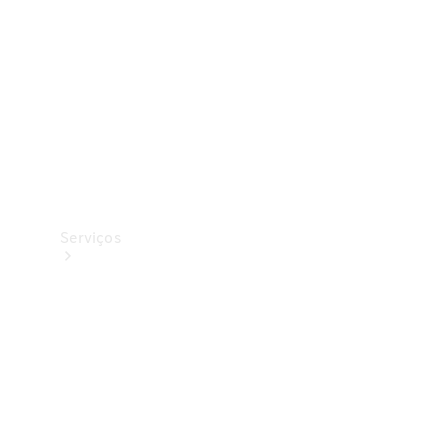
Originais
Coleção
Serviços
Todos os
serviços