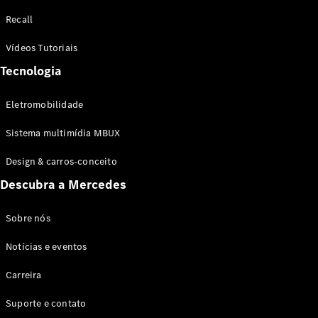
Configurador
Recall
Test drive
Showroom
Vídeos Tutoriais
Online
Tecnologia
SUV
Eletromobilidade
Sistema multimídia MBUX
Design & carros-conceito
Todos os
Descubra a Mercedes
SUVs
EQB
Elétrico
GLA
Sobre nós
GLB
Notícias e eventos
GLC
GLC Coupé
Carreira
GLE
GLE Coupé
Suporte e contato
GLS