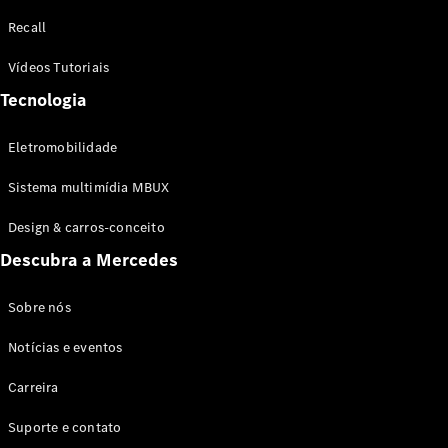
Configurador
Recall
Test drive
Showroom
Vídeos Tutoriais
Online
Tecnologia
SUV
Eletromobilidade
Sistema multimídia MBUX
Design & carros-conceito
Todos os
Descubra a Mercedes
SUVs
EQB
Elétrico
GLA
Sobre nós
GLB
Notícias e eventos
GLC
GLC Coupé
Carreira
GLE
GLE Coupé
Suporte e contato
GLS