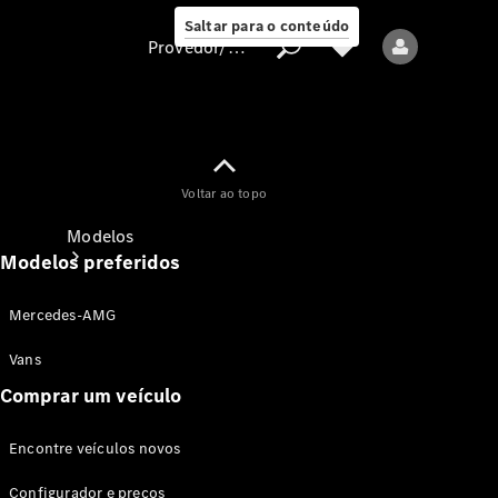
Saltar para o conteúdo
Provedor/proteção de dados
Provedor/proteção
Voltar ao topo
de dados
Modelos
Modelos preferidos
Mercedes-AMG
Vans
Comprar um veículo
Todos os modelos
Encontre veículos novos
Modelos elétricos
Configurador e preços