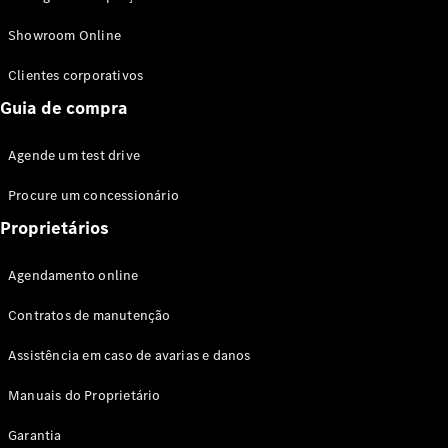
Modelos híbridos plug-in
Showroom Online
Sedans
Clientes corporativos
Guia de compra
Agende um test drive
Procure um concessionário
Todos os
Sedans
Proprietários
Classe C
Sedan
Agendamento online
EQE
Elétrico
Sedan
Contratos de manutenção
Classe E
Sedan
Assistência em caso de avarias e danos
Classe S
Sedan
Manuais do Proprietário
Longo
Garantia