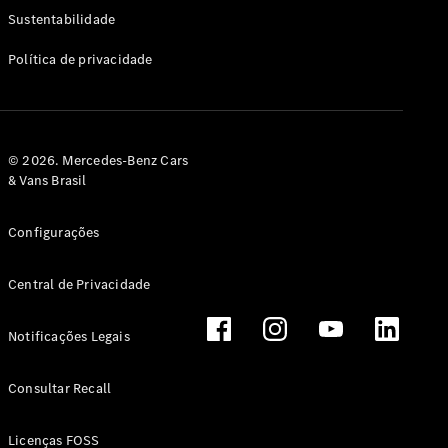
Classe G
Sustentabilidade
Configurador
Política de privacidade
Test drive
Showroom
Online
Hatchback
© 2026. Mercedes-Benz Cars
& Vans Brasil
Configurações
Central de Privacidade
Classe A
Hatchback
Notificações Legais
Configurador
Test drive
Consultar Recall
Showroom
Online
Licenças FOSS