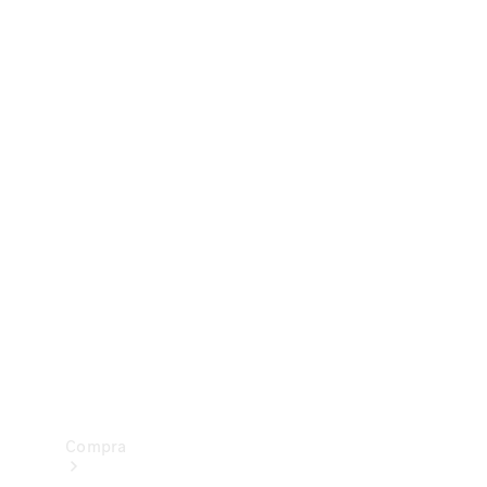
Configurador
Test drive
Showroom Online
Compra