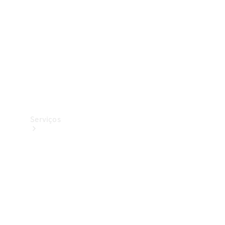
Originais
Coleção
Serviços
Todos os
serviços