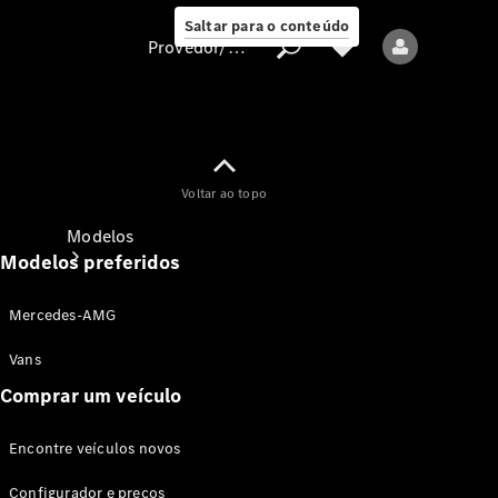
Saltar para o conteúdo
Provedor/proteção de dados
Provedor/proteção
Voltar ao topo
de dados
Modelos
Modelos preferidos
Mercedes-AMG
Vans
Comprar um veículo
Todos os modelos
Encontre veículos novos
Modelos elétricos
Configurador e preços