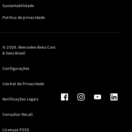
Classe G
Sustentabilidade
Configurador
Política de privacidade
Test drive
Showroom
Online
Hatchback
© 2026. Mercedes-Benz Cars
& Vans Brasil
Configurações
Central de Privacidade
Classe A
Hatchback
Notificações Legais
Configurador
Test drive
Consultar Recall
Showroom
Online
Licenças FOSS