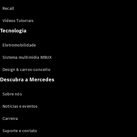
Configurador
Recall
Test drive
Showroom
Vídeos Tutoriais
Online
Tecnologia
SUV
Eletromobilidade
Sistema multimídia MBUX
Design & carros-conceito
Todos os
Descubra a Mercedes
SUVs
EQB
Elétrico
GLA
Sobre nós
GLB
Notícias e eventos
GLC
GLC Coupé
Carreira
GLE
GLE Coupé
Suporte e contato
GLS