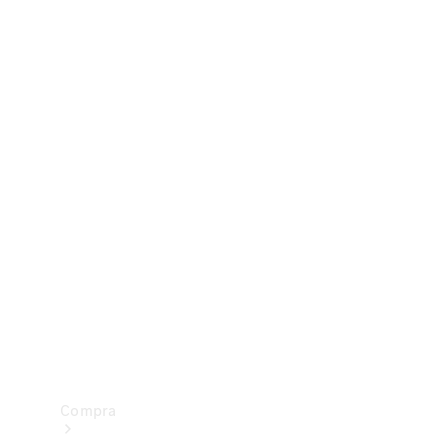
Configurador
Test drive
Showroom Online
Compra