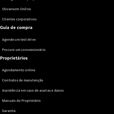
Modelos híbridos plug-in
Showroom Online
Sedans
Clientes corporativos
Guia de compra
Agende um test drive
Procure um concessionário
Todos os
Sedans
Proprietários
Classe C
Sedan
Agendamento online
EQE
Elétrico
Sedan
Contratos de manutenção
Classe E
Sedan
Assistência em caso de avarias e danos
Classe S
Sedan
Manuais do Proprietário
Longo
Garantia