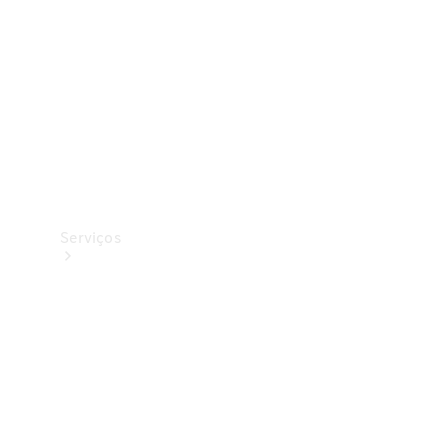
Originais
Coleção
Serviços
Todos os
serviços