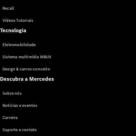
Configurador
Recall
Test drive
Showroom
Vídeos Tutoriais
Online
Tecnologia
SUV
Eletromobilidade
Sistema multimídia MBUX
Design & carros-conceito
Todos os
Descubra a Mercedes
SUVs
EQB
Elétrico
GLA
Sobre nós
GLB
Notícias e eventos
GLC
GLC Coupé
Carreira
GLE
GLE Coupé
Suporte e contato
GLS