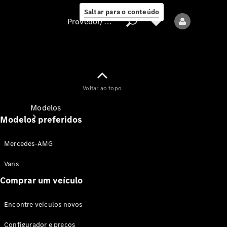
Saltar para o conteúdo
Provedor/proteção de dados
Provedor/proteção
Voltar ao topo
de dados
Modelos
Modelos preferidos
Mercedes-AMG
Vans
Comprar um veículo
Todos os modelos
Encontre veículos novos
Modelos elétricos
Configurador e preços