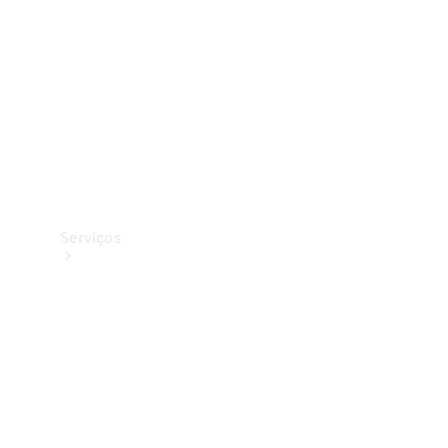
Originais
Coleção
Serviços
Todos os
serviços