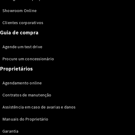
Modelos híbridos plug-in
Showroom Online
Sedans
Clientes corporativos
Guia de compra
Agende um test drive
Procure um concessionário
Todos os
Sedans
Proprietários
Classe C
Sedan
Agendamento online
EQE
Elétrico
Sedan
Contratos de manutenção
Classe E
Sedan
Assistência em caso de avarias e danos
Classe S
Sedan
Manuais do Proprietário
Longo
Garantia