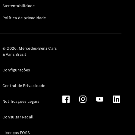
Classe G
Sustentabilidade
Configurador
Política de privacidade
Test drive
Showroom
Online
Hatchback
© 2026. Mercedes-Benz Cars
& Vans Brasil
Configurações
Central de Privacidade
Classe A
Hatchback
Notificações Legais
Configurador
Test drive
Consultar Recall
Showroom
Online
Licenças FOSS