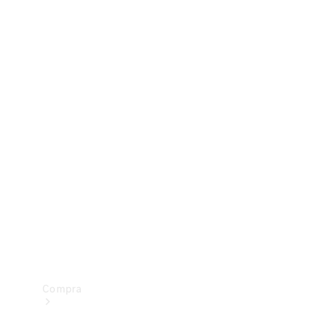
Configurador
Test drive
Showroom Online
Compra