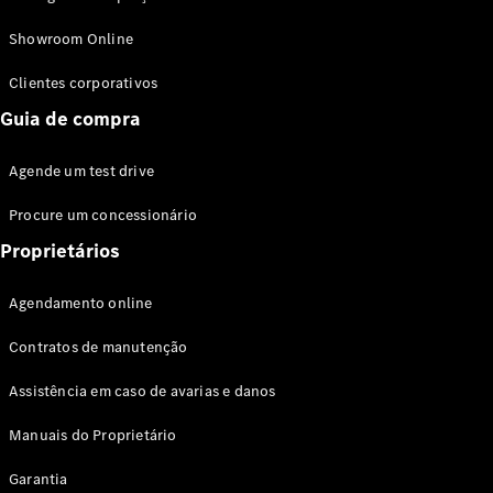
Modelos híbridos plug-in
Showroom Online
Sedans
Clientes corporativos
Guia de compra
Agende um test drive
Procure um concessionário
Todos os
Sedans
Proprietários
Classe C
Sedan
Agendamento online
EQE
Elétrico
Sedan
Contratos de manutenção
Classe E
Sedan
Assistência em caso de avarias e danos
Classe S
Sedan
Manuais do Proprietário
Longo
Garantia