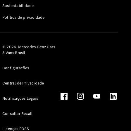
Classe G
Sustentabilidade
Configurador
Política de privacidade
Test drive
Showroom
Online
Hatchback
© 2026. Mercedes-Benz Cars
& Vans Brasil
Configurações
Central de Privacidade
Classe A
Hatchback
Notificações Legais
Configurador
Test drive
Consultar Recall
Showroom
Online
Licenças FOSS