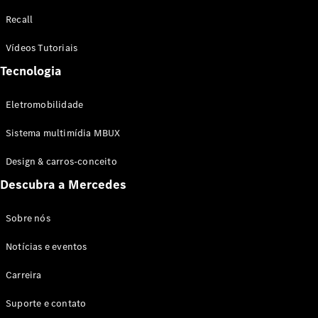
Configurador
Recall
Test drive
Showroom
Vídeos Tutoriais
Online
Tecnologia
SUV
Eletromobilidade
Sistema multimídia MBUX
Design & carros-conceito
Todos os
Descubra a Mercedes
SUVs
EQB
Elétrico
GLA
Sobre nós
GLB
Notícias e eventos
GLC
GLC Coupé
Carreira
GLE
GLE Coupé
Suporte e contato
GLS