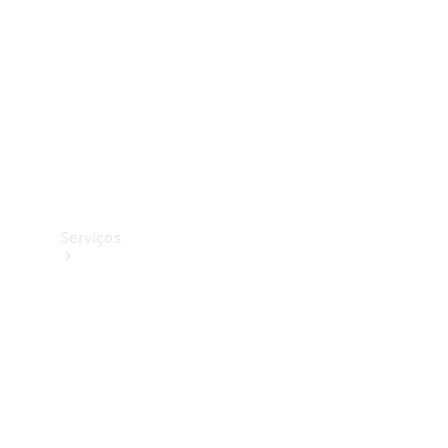
Originais
Coleção
Serviços
Todos os
serviços