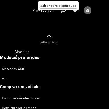
Saltar para o conteúdo
Provedor/proteção de dados
Provedor/proteção
Voltar ao topo
de dados
Modelos
Modelos preferidos
Mercedes-AMG
Vans
Comprar um veículo
Todos os modelos
Encontre veículos novos
Modelos elétricos
Configurador e preços