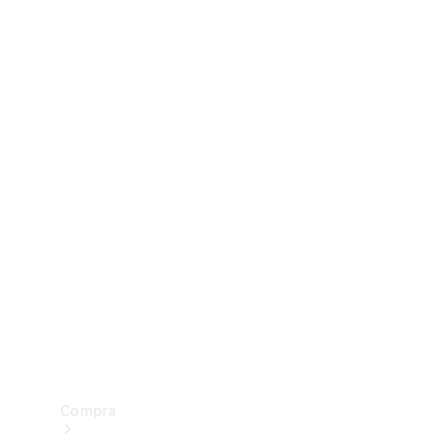
Configurador
Test drive
Showroom Online
Compra