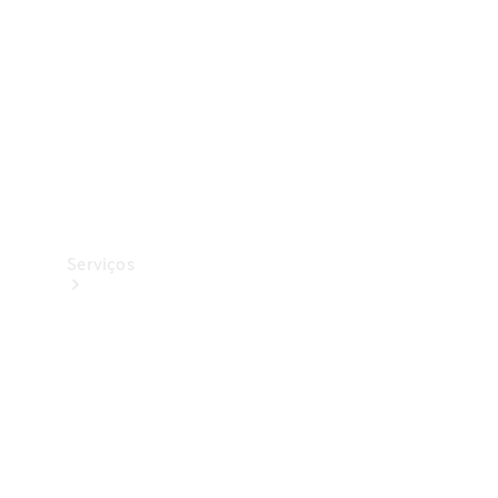
Originais
Coleção
Serviços
Todos os
serviços