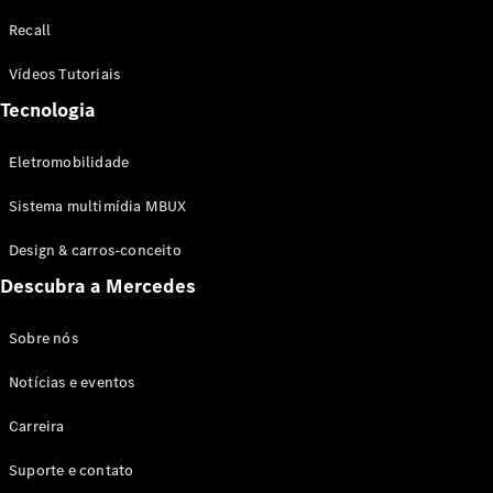
Configurador
Recall
Test drive
Showroom
Vídeos Tutoriais
Online
Tecnologia
SUV
Eletromobilidade
Sistema multimídia MBUX
Design & carros-conceito
Todos os
Descubra a Mercedes
SUVs
EQB
Elétrico
GLA
Sobre nós
GLB
Notícias e eventos
GLC
GLC Coupé
Carreira
GLE
GLE Coupé
Suporte e contato
GLS