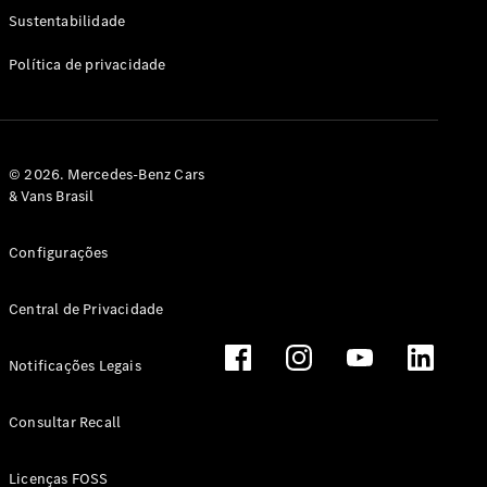
Classe G
Sustentabilidade
Configurador
Política de privacidade
Test drive
Showroom
Online
Hatchback
© 2026. Mercedes-Benz Cars
& Vans Brasil
Configurações
Central de Privacidade
Classe A
Hatchback
Notificações Legais
Configurador
Test drive
Consultar Recall
Showroom
Online
Licenças FOSS