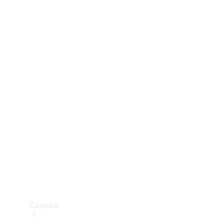
Configurador
Test drive
Showroom Online
Compra