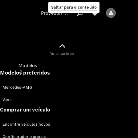
Saltar para o conteúdo
Provedor/proteção de dados
Provedor/proteção
Voltar ao topo
de dados
Modelos
Modelos preferidos
Mercedes-AMG
Vans
Comprar um veículo
Todos os modelos
Encontre veículos novos
Modelos elétricos
Configurador e preços