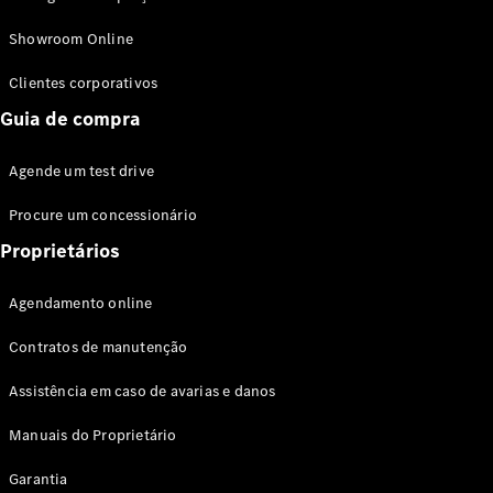
Modelos híbridos plug-in
Showroom Online
Sedans
Clientes corporativos
Guia de compra
Agende um test drive
Procure um concessionário
Todos os
Sedans
Proprietários
Classe C
Sedan
Agendamento online
EQE
Elétrico
Sedan
Contratos de manutenção
Classe E
Sedan
Assistência em caso de avarias e danos
Classe S
Sedan
Manuais do Proprietário
Longo
Garantia