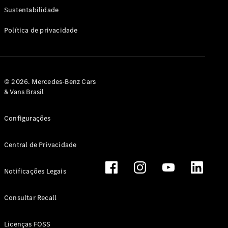
Classe G
Sustentabilidade
Configurador
Política de privacidade
Test drive
Showroom
Online
Hatchback
© 2026. Mercedes-Benz Cars
& Vans Brasil
Configurações
Central de Privacidade
Classe A
Hatchback
Notificações Legais
Configurador
Test drive
Consultar Recall
Showroom
Online
Licenças FOSS