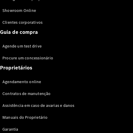
Modelos híbridos plug-in
Showroom Online
Sedans
Clientes corporativos
Guia de compra
Agende um test drive
Procure um concessionário
Todos os
Sedans
Proprietários
Classe C
Sedan
Agendamento online
EQE
Elétrico
Sedan
Contratos de manutenção
Classe E
Sedan
Assistência em caso de avarias e danos
Classe S
Sedan
Manuais do Proprietário
Longo
Garantia