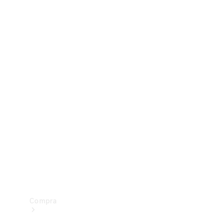
Configurador
Test drive
Showroom Online
Compra