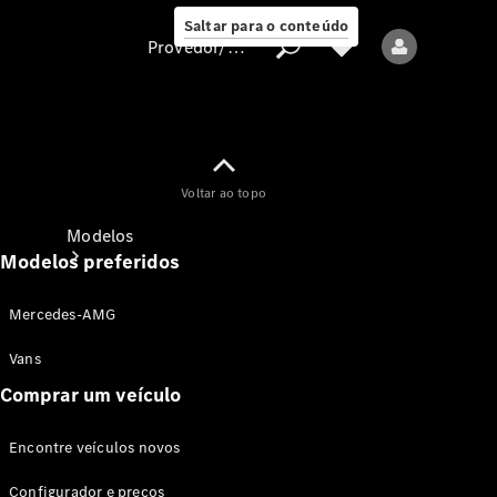
Saltar para o conteúdo
Provedor/proteção de dados
Provedor/proteção
Voltar ao topo
de dados
Modelos
Modelos preferidos
Mercedes-AMG
Vans
Comprar um veículo
Todos os modelos
Encontre veículos novos
Modelos elétricos
Configurador e preços