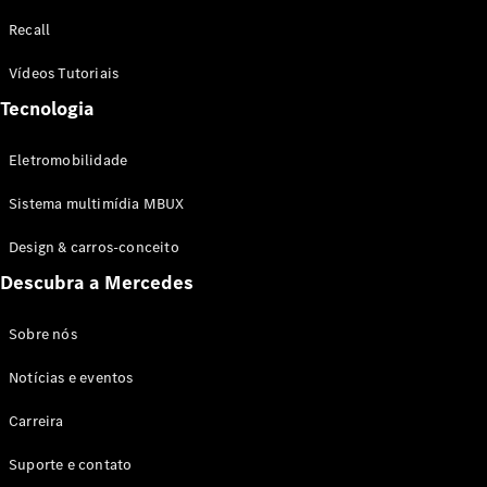
Configurador
Recall
Test drive
Showroom
Vídeos Tutoriais
Online
Tecnologia
SUV
Eletromobilidade
Sistema multimídia MBUX
Design & carros-conceito
Todos os
Descubra a Mercedes
SUVs
EQB
Elétrico
GLA
Sobre nós
GLB
Notícias e eventos
GLC
GLC Coupé
Carreira
GLE
GLE Coupé
Suporte e contato
GLS