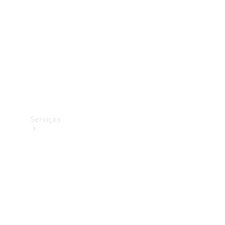
Originais
Coleção
Serviços
Todos os
serviços