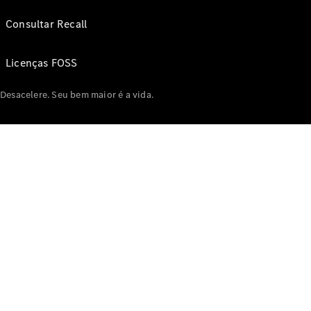
Consultar Recall
Licenças FOSS
Desacelere. Seu bem maior é a vida.