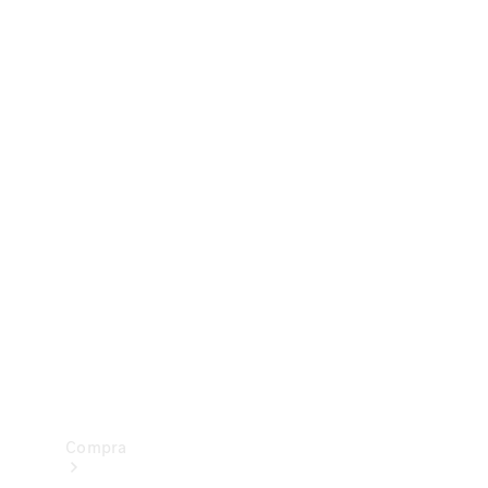
Configurador
Test drive
Showroom Online
Compra