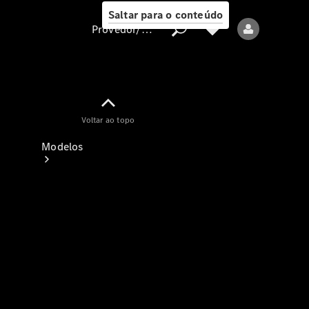
Saltar para o conteúdo
Provedor/proteção de dados
Provedor/proteção
Voltar ao topo
de dados
Modelos
Todos os modelos
Modelos elétricos