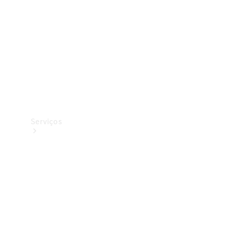
Originais
Coleção
Serviços
Todos os
serviços