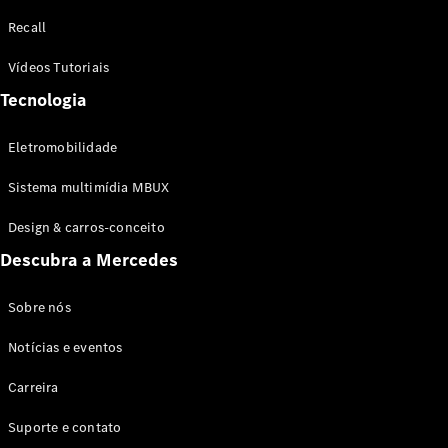
Configurador
Recall
Test drive
Showroom
Vídeos Tutoriais
Online
Tecnologia
SUV
Eletromobilidade
Sistema multimídia MBUX
Design & carros-conceito
Todos os
Descubra a Mercedes
SUVs
EQB
Elétrico
GLA
Sobre nós
GLB
Notícias e eventos
GLC
GLC Coupé
Carreira
GLE
GLE Coupé
Suporte e contato
GLS