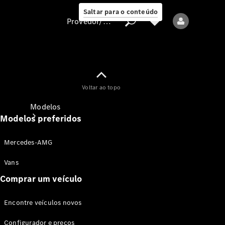
Saltar para o conteúdo
Provedor/proteção de dados
Provedor/proteção
Voltar ao topo
de dados
Modelos
Modelos preferidos
Mercedes-AMG
Vans
Comprar um veículo
Todos os modelos
Encontre veículos novos
Modelos elétricos
Configurador e preços