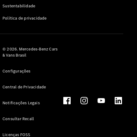
Classe G
Sustentabilidade
Configurador
Política de privacidade
Test drive
Showroom
Online
Hatchback
© 2026. Mercedes-Benz Cars
& Vans Brasil
Configurações
Central de Privacidade
Classe A
Hatchback
Notificações Legais
Configurador
Test drive
Consultar Recall
Showroom
Online
Licenças FOSS