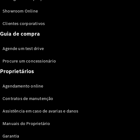
Modelos híbridos plug-in
Showroom Online
Sedans
Clientes corporativos
Guia de compra
Agende um test drive
Procure um concessionário
Todos os
Sedans
Proprietários
Classe C
Sedan
Agendamento online
EQE
Elétrico
Sedan
Contratos de manutenção
Classe E
Sedan
Assistência em caso de avarias e danos
Classe S
Sedan
Manuais do Proprietário
Longo
Garantia