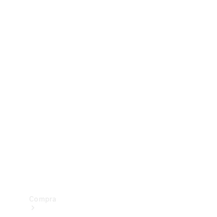
Configurador
Test drive
Showroom Online
Compra