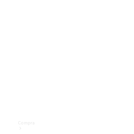
Configurador
Test drive
Showroom Online
Compra