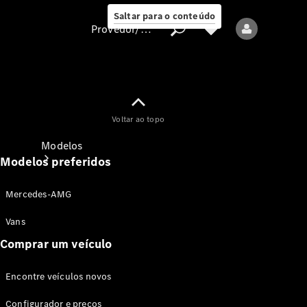
Saltar para o conteúdo
Provedor/proteção de dados
Provedor/proteção
Voltar ao topo
de dados
Modelos
Modelos preferidos
Mercedes-AMG
Vans
Comprar um veículo
Todos os modelos
Encontre veículos novos
Modelos elétricos
Configurador e preços