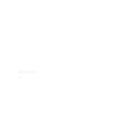
Originais
Coleção
Serviços
Todos os
serviços