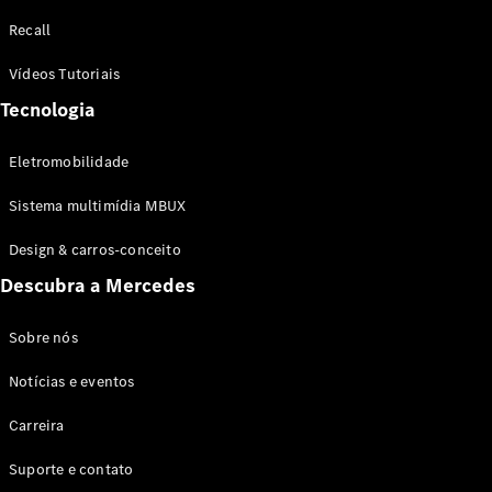
Configurador
Recall
Test drive
Showroom
Vídeos Tutoriais
Online
Tecnologia
SUV
Eletromobilidade
Sistema multimídia MBUX
Design & carros-conceito
Todos os
Descubra a Mercedes
SUVs
EQB
Elétrico
GLA
Sobre nós
GLB
Notícias e eventos
GLC
GLC Coupé
Carreira
GLE
GLE Coupé
Suporte e contato
GLS