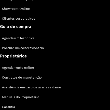
Modelos híbridos plug-in
Showroom Online
Sedans
Clientes corporativos
Guia de compra
Agende um test drive
Procure um concessionário
Todos os
Sedans
Proprietários
Classe C
Sedan
Agendamento online
EQE
Elétrico
Sedan
Contratos de manutenção
Classe E
Sedan
Assistência em caso de avarias e danos
Classe S
Sedan
Manuais do Proprietário
Longo
Garantia