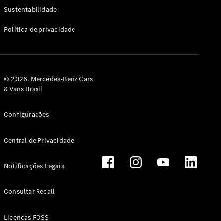
Classe G
Sustentabilidade
Configurador
Política de privacidade
Test drive
Showroom
Online
Hatchback
© 2026. Mercedes-Benz Cars
& Vans Brasil
Configurações
Central de Privacidade
Classe A
Hatchback
Notificações Legais
Configurador
Test drive
Consultar Recall
Showroom
Online
Licenças FOSS