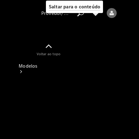
Saltar para o conteúdo
Provedor/proteção de dados
Provedor/proteção
Voltar ao topo
de dados
Modelos
Todos os modelos
Modelos elétricos