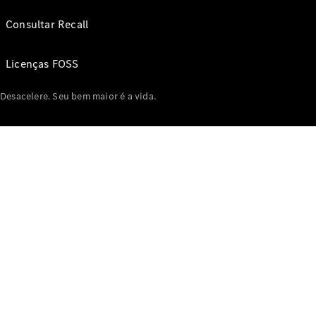
Consultar Recall
Licenças FOSS
Desacelere. Seu bem maior é a vida.