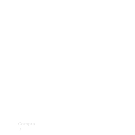
Configurador
Test drive
Showroom Online
Compra