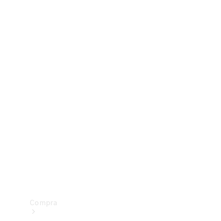
Configurador
Test drive
Showroom Online
Compra