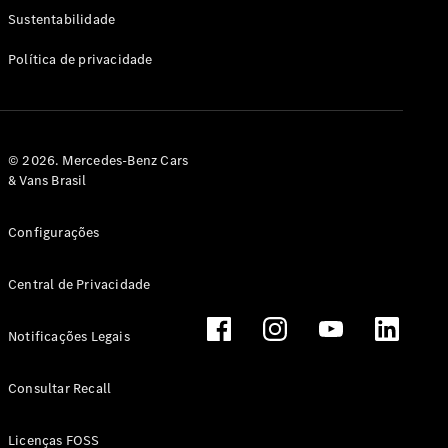
Classe G
Sustentabilidade
Configurador
Política de privacidade
Test drive
Showroom
Online
Hatchback
© 2026. Mercedes-Benz Cars
& Vans Brasil
Configurações
Central de Privacidade
Classe A
Hatchback
Notificações Legais
Configurador
Test drive
Consultar Recall
Showroom
Online
Licenças FOSS