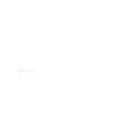
Originais
Coleção
Serviços
Todos os
serviços