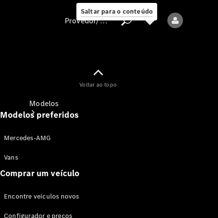
Saltar para o conteúdo
Provedor/proteção de dados
Provedor/proteção
Voltar ao topo
de dados
Modelos
Modelos preferidos
Mercedes-AMG
Vans
Comprar um veículo
Todos os modelos
Encontre veículos novos
Modelos elétricos
Configurador e preços