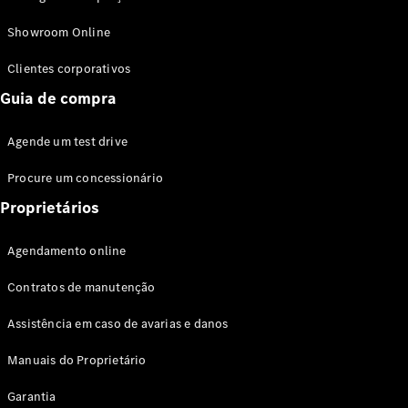
Modelos híbridos plug-in
Showroom Online
Sedans
Clientes corporativos
Guia de compra
Agende um test drive
Procure um concessionário
Todos os
Sedans
Proprietários
Classe C
Sedan
Agendamento online
EQE
Elétrico
Sedan
Contratos de manutenção
Classe E
Sedan
Assistência em caso de avarias e danos
Classe S
Sedan
Manuais do Proprietário
Longo
Garantia