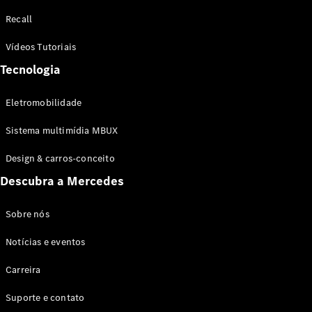
Configurador
Recall
Test drive
Showroom
Vídeos Tutoriais
Online
Tecnologia
SUV
Eletromobilidade
Sistema multimídia MBUX
Design & carros-conceito
Todos os
Descubra a Mercedes
SUVs
EQB
Elétrico
GLA
Sobre nós
GLB
Notícias e eventos
GLC
GLC Coupé
Carreira
GLE
GLE Coupé
Suporte e contato
GLS