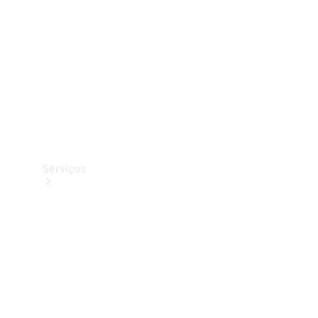
Originais
Coleção
Serviços
Todos os
serviços