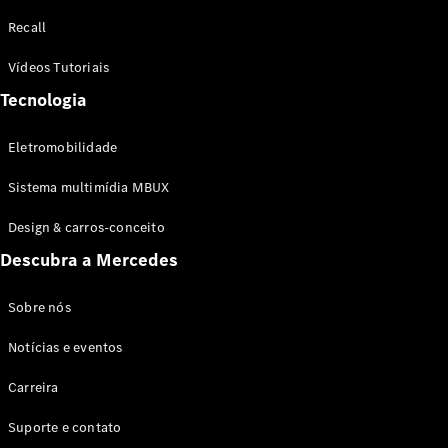
Configurador
Recall
Test drive
Showroom
Vídeos Tutoriais
Online
Tecnologia
SUV
Eletromobilidade
Sistema multimídia MBUX
Design & carros-conceito
Todos os
Descubra a Mercedes
SUVs
EQB
Elétrico
GLA
Sobre nós
GLB
Notícias e eventos
GLC
GLC Coupé
Carreira
GLE
GLE Coupé
Suporte e contato
GLS