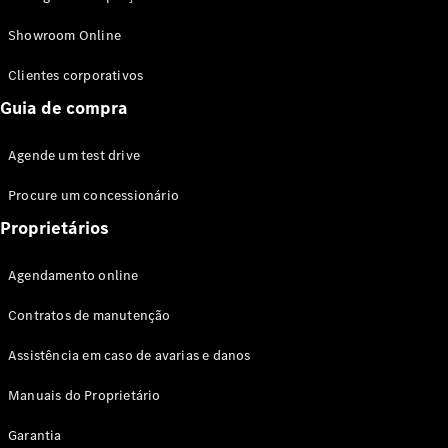
Modelos híbridos plug-in
Showroom Online
Sedans
Clientes corporativos
Guia de compra
Agende um test drive
Procure um concessionário
Todos os
Sedans
Proprietários
Classe C
Sedan
Agendamento online
EQE
Elétrico
Sedan
Contratos de manutenção
Classe E
Sedan
Assistência em caso de avarias e danos
Classe S
Sedan
Manuais do Proprietário
Longo
Garantia