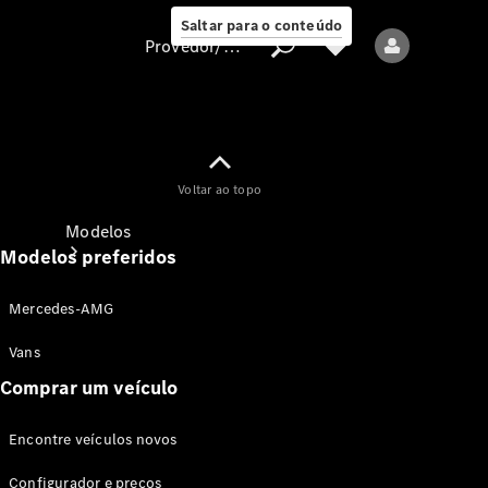
Saltar para o conteúdo
Provedor/proteção de dados
Provedor/proteção
Voltar ao topo
de dados
Modelos
Modelos preferidos
Mercedes-AMG
Vans
Comprar um veículo
Todos os modelos
Encontre veículos novos
Modelos elétricos
Configurador e preços