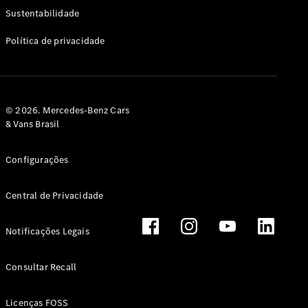
Classe G
Sustentabilidade
Configurador
Política de privacidade
Test drive
Showroom
Online
Hatchback
© 2026. Mercedes-Benz Cars
& Vans Brasil
Configurações
Central de Privacidade
Classe A
Hatchback
Notificações Legais
Configurador
Test drive
Consultar Recall
Showroom
Online
Licenças FOSS