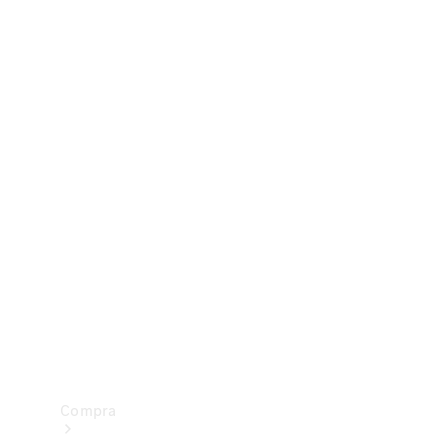
Configurador
Test drive
Showroom Online
Compra