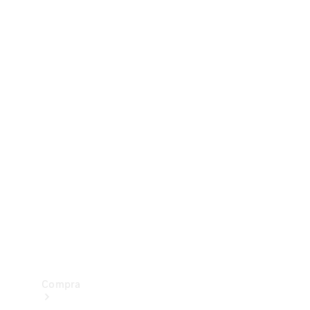
Configurador
Test drive
Showroom Online
Compra