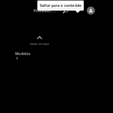
Saltar para o conteúdo
Provedor/proteção de dados
Provedor/proteção
Voltar ao topo
de dados
Modelos
Todos os modelos
Modelos elétricos