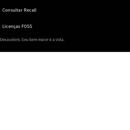
Consultar Recall
Licenças FOSS
Desacelere. Seu bem maior é a vida.