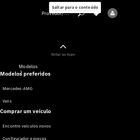
Saltar para o conteúdo
Provedor/proteção de dados
Provedor/proteção
Voltar ao topo
de dados
Modelos
Modelos preferidos
Mercedes-AMG
Vans
Comprar um veículo
Todos os modelos
Encontre veículos novos
Modelos elétricos
Configurador e preços