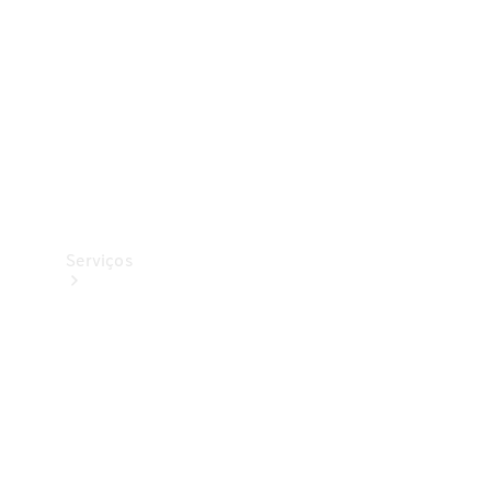
Originais
Coleção
Serviços
Todos os
serviços