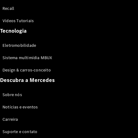
Configurador
Recall
Test drive
Showroom
Vídeos Tutoriais
Online
Tecnologia
SUV
Eletromobilidade
Sistema multimídia MBUX
Design & carros-conceito
Todos os
Descubra a Mercedes
SUVs
EQB
Elétrico
GLA
Sobre nós
GLB
Notícias e eventos
GLC
GLC Coupé
Carreira
GLE
GLE Coupé
Suporte e contato
GLS