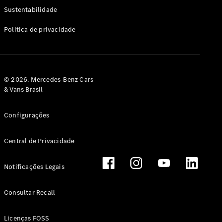
Classe G
Sustentabilidade
Configurador
Política de privacidade
Test drive
Showroom
Online
Hatchback
© 2026. Mercedes-Benz Cars
& Vans Brasil
Configurações
Central de Privacidade
Classe A
Hatchback
Notificações Legais
Configurador
Test drive
Consultar Recall
Showroom
Online
Licenças FOSS