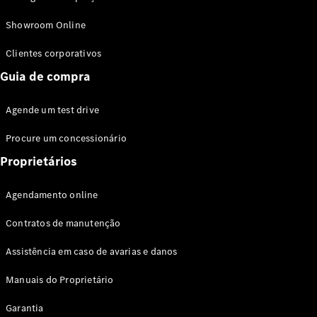
Modelos híbridos plug-in
Showroom Online
Sedans
Clientes corporativos
Guia de compra
Agende um test drive
Procure um concessionário
Todos os
Sedans
Proprietários
Classe C
Sedan
Agendamento online
EQE
Elétrico
Sedan
Contratos de manutenção
Classe E
Sedan
Assistência em caso de avarias e danos
Classe S
Sedan
Manuais do Proprietário
Longo
Garantia