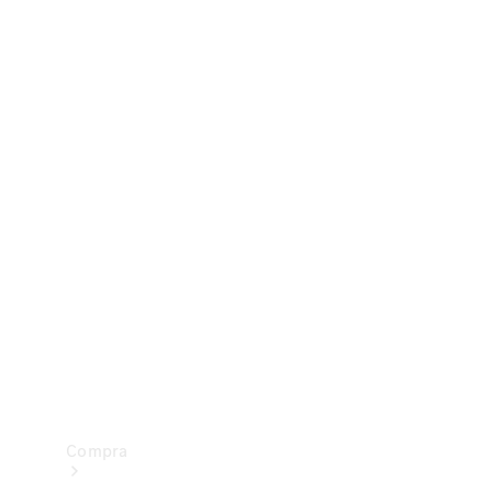
Configurador
Test drive
Showroom Online
Compra