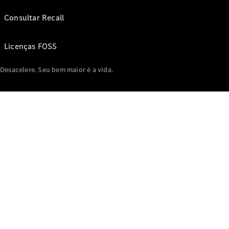
Consultar Recall
Licenças FOSS
Desacelere. Seu bem maior é a vida.