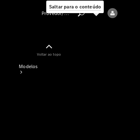
Saltar para o conteúdo
Provedor/proteção de dados
Provedor/proteção
Voltar ao topo
de dados
Modelos
Todos os modelos
Modelos elétricos