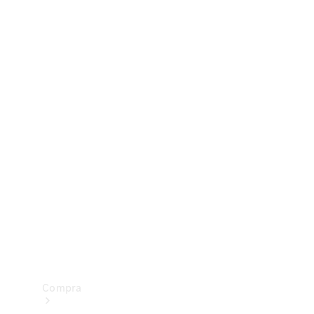
Configurador
Test drive
Showroom Online
Compra