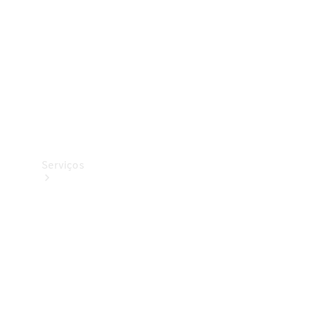
Originais
Coleção
Serviços
Todos os
serviços