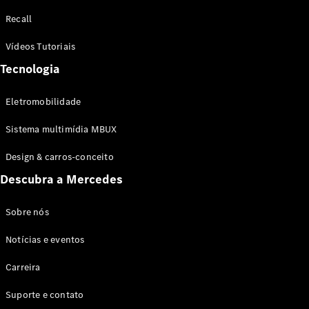
Configurador
Recall
Test drive
Showroom
Vídeos Tutoriais
Online
Tecnologia
SUV
Eletromobilidade
Sistema multimídia MBUX
Design & carros-conceito
Todos os
Descubra a Mercedes
SUVs
EQB
Elétrico
GLA
Sobre nós
GLB
Notícias e eventos
GLC
GLC Coupé
Carreira
GLE
GLE Coupé
Suporte e contato
GLS