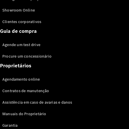
Modelos híbridos plug-in
Showroom Online
Sedans
Clientes corporativos
Guia de compra
Agende um test drive
Procure um concessionário
Todos os
Sedans
Proprietários
Classe C
Sedan
Agendamento online
EQE
Elétrico
Sedan
Contratos de manutenção
Classe E
Sedan
Assistência em caso de avarias e danos
Classe S
Sedan
Manuais do Proprietário
Longo
Garantia