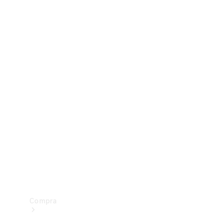
Configurador
Test drive
Showroom Online
Compra