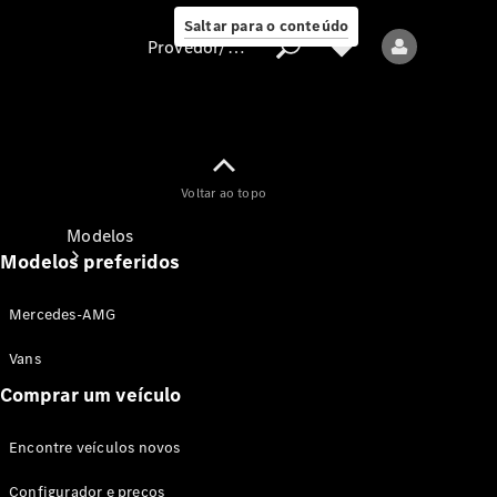
Saltar para o conteúdo
Provedor/proteção de dados
Provedor/proteção
Voltar ao topo
de dados
Modelos
Modelos preferidos
Mercedes-AMG
Vans
Comprar um veículo
Todos os modelos
Encontre veículos novos
Modelos elétricos
Configurador e preços