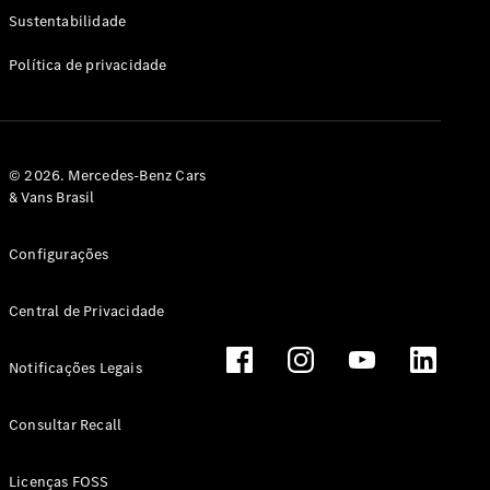
Classe G
Sustentabilidade
Configurador
Política de privacidade
Test drive
Showroom
Online
Hatchback
© 2026. Mercedes-Benz Cars
& Vans Brasil
Configurações
Central de Privacidade
Classe A
Hatchback
Notificações Legais
Configurador
Test drive
Consultar Recall
Showroom
Online
Licenças FOSS