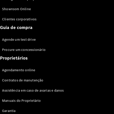
Modelos híbridos plug-in
Showroom Online
Sedans
Clientes corporativos
Guia de compra
Agende um test drive
Procure um concessionário
Todos os
Sedans
Proprietários
Classe C
Sedan
Agendamento online
EQE
Elétrico
Sedan
Contratos de manutenção
Classe E
Sedan
Assistência em caso de avarias e danos
Classe S
Sedan
Manuais do Proprietário
Longo
Garantia