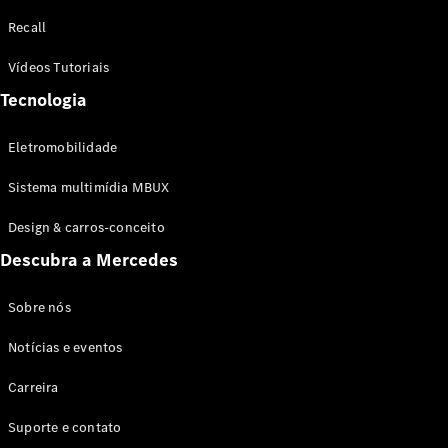
Configurador
Recall
Test drive
Showroom
Vídeos Tutoriais
Online
Tecnologia
SUV
Eletromobilidade
Sistema multimídia MBUX
Design & carros-conceito
Todos os
Descubra a Mercedes
SUVs
EQB
Elétrico
GLA
Sobre nós
GLB
Notícias e eventos
GLC
GLC Coupé
Carreira
GLE
GLE Coupé
Suporte e contato
GLS