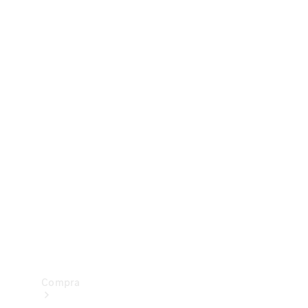
Configurador
Test drive
Showroom Online
Compra