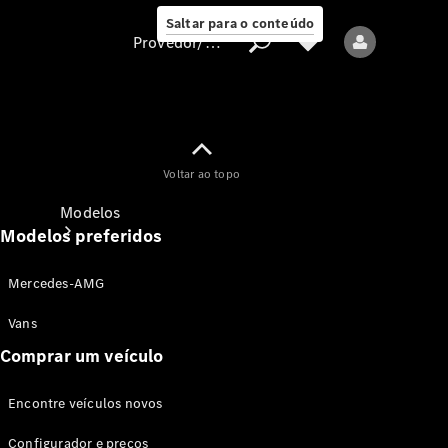
Saltar para o conteúdo
Provedor/proteção de dados
Provedor/proteção
Voltar ao topo
de dados
Modelos
Modelos preferidos
Mercedes-AMG
Vans
Comprar um veículo
Todos os modelos
Encontre veículos novos
Modelos elétricos
Configurador e preços