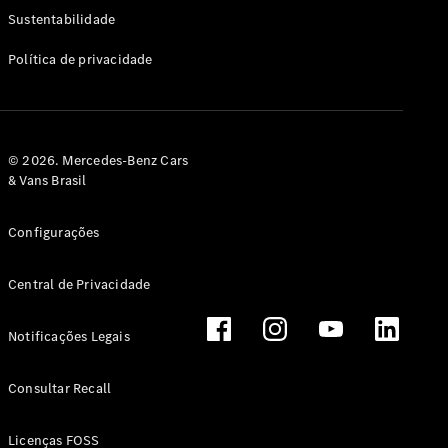
Classe G
Sustentabilidade
Configurador
Política de privacidade
Test drive
Showroom
Online
Hatchback
© 2026. Mercedes-Benz Cars
& Vans Brasil
Configurações
Central de Privacidade
Classe A
Hatchback
Notificações Legais
Configurador
Test drive
Consultar Recall
Showroom
Online
Licenças FOSS