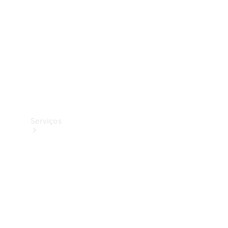
Originais
Coleção
Serviços
Todos os
serviços