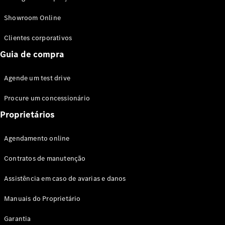
Modelos híbridos plug-in
Showroom Online
Sedans
Clientes corporativos
Guia de compra
Agende um test drive
Procure um concessionário
Todos os
Sedans
Proprietários
Classe C
Sedan
Agendamento online
EQE
Elétrico
Sedan
Contratos de manutenção
Classe E
Sedan
Assistência em caso de avarias e danos
Classe S
Sedan
Manuais do Proprietário
Longo
Garantia