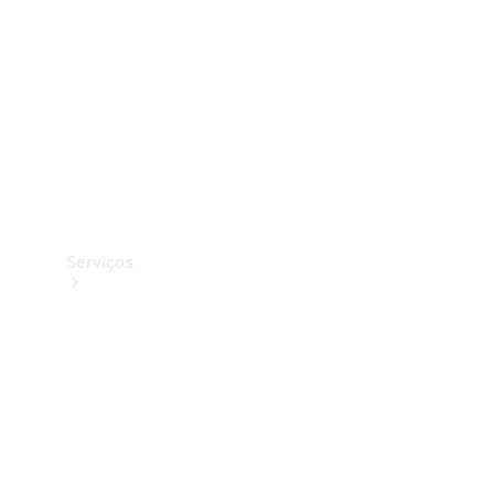
Originais
Coleção
Serviços
Todos os
serviços