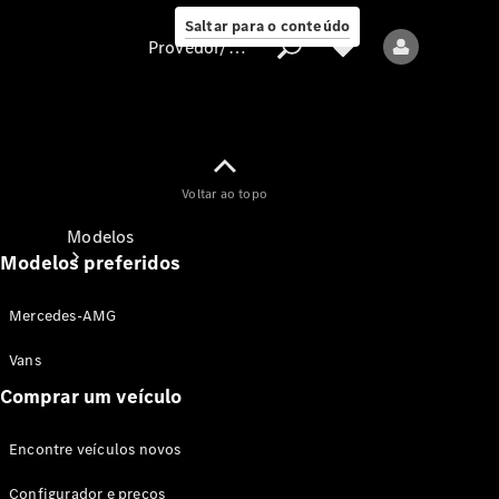
Saltar para o conteúdo
Provedor/proteção de dados
Provedor/proteção
Voltar ao topo
de dados
Modelos
Modelos preferidos
Mercedes-AMG
Vans
Comprar um veículo
Todos os modelos
Encontre veículos novos
Modelos elétricos
Configurador e preços