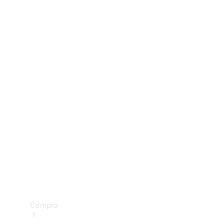
Configurador
Test drive
Showroom Online
Compra