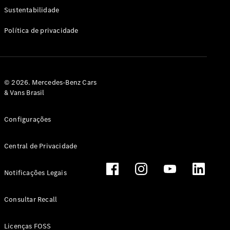
Classe G
Sustentabilidade
Configurador
Política de privacidade
Test drive
Showroom
Online
Hatchback
© 2026. Mercedes-Benz Cars
& Vans Brasil
Configurações
Central de Privacidade
Classe A
Hatchback
Notificações Legais
Configurador
Test drive
Consultar Recall
Showroom
Online
Licenças FOSS