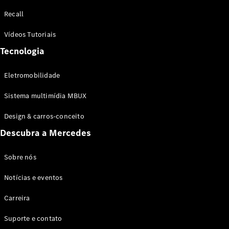
Configurador
Recall
Test drive
Showroom
Vídeos Tutoriais
Online
Tecnologia
SUV
Eletromobilidade
Sistema multimídia MBUX
Design & carros-conceito
Todos os
Descubra a Mercedes
SUVs
EQB
Elétrico
GLA
Sobre nós
GLB
Notícias e eventos
GLC
GLC Coupé
Carreira
GLE
GLE Coupé
Suporte e contato
GLS