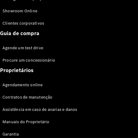
Modelos híbridos plug-in
Showroom Online
Sedans
Clientes corporativos
Guia de compra
Agende um test drive
Procure um concessionário
Todos os
Sedans
Proprietários
Classe C
Sedan
Agendamento online
EQE
Elétrico
Sedan
Contratos de manutenção
Classe E
Sedan
Assistência em caso de avarias e danos
Classe S
Sedan
Manuais do Proprietário
Longo
Garantia