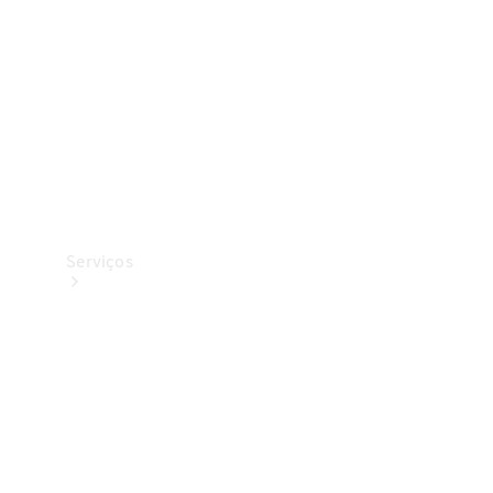
Originais
Coleção
Serviços
Todos os
serviços