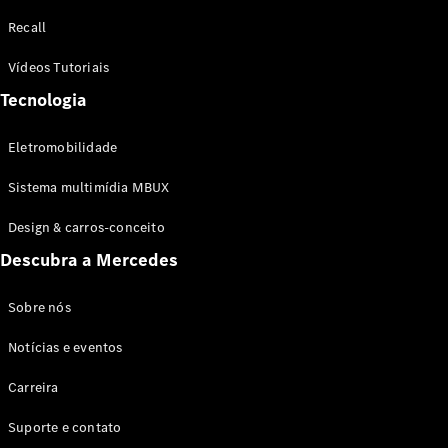
Configurador
Recall
Test drive
Showroom
Vídeos Tutoriais
Online
Tecnologia
SUV
Eletromobilidade
Sistema multimídia MBUX
Design & carros-conceito
Todos os
Descubra a Mercedes
SUVs
EQB
Elétrico
GLA
Sobre nós
GLB
Notícias e eventos
GLC
GLC Coupé
Carreira
GLE
GLE Coupé
Suporte e contato
GLS