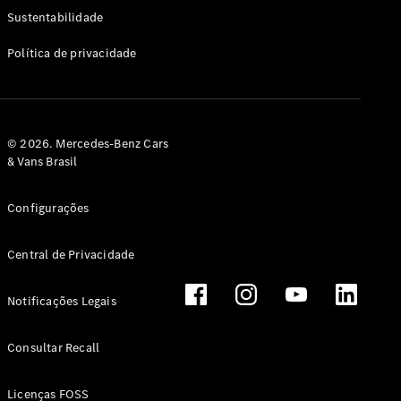
Classe G
Sustentabilidade
Configurador
Política de privacidade
Test drive
Showroom
Online
Hatchback
© 2026. Mercedes-Benz Cars
& Vans Brasil
Configurações
Central de Privacidade
Classe A
Hatchback
Notificações Legais
Configurador
Test drive
Consultar Recall
Showroom
Online
Licenças FOSS