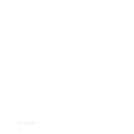
Configurador
Test drive
Showroom Online
Compra