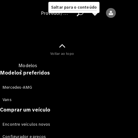
Saltar para o conteúdo
Provedor/proteção de dados
Provedor/proteção
Voltar ao topo
de dados
Modelos
Modelos preferidos
Mercedes-AMG
Vans
Comprar um veículo
Todos os modelos
Encontre veículos novos
Modelos elétricos
Configurador e preços