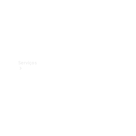
Serviços
Todos os
serviços
Agendamento