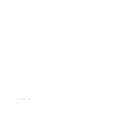
Vans
Configurador
Test drive
Showroom Online
Compra