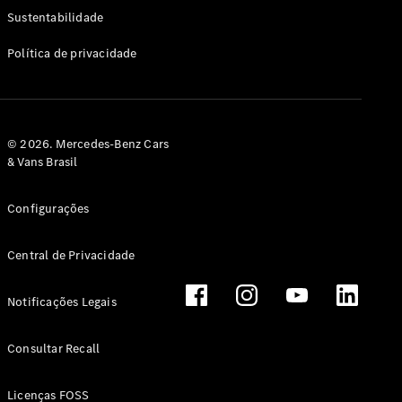
Classe G
Sustentabilidade
Configurador
Política de privacidade
Test drive
Showroom
Online
Hatchback
© 2026. Mercedes-Benz Cars
& Vans Brasil
Configurações
Central de Privacidade
Classe A
Hatchback
Notificações Legais
Configurador
Test drive
Consultar Recall
Showroom
Online
Licenças FOSS