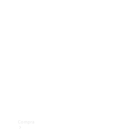
Configurador
Test drive
Showroom Online
Compra