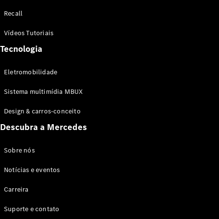
Configurador
Recall
Test drive
Showroom
Vídeos Tutoriais
Online
Tecnologia
SUV
Eletromobilidade
Sistema multimídia MBUX
Design & carros-conceito
Todos os
Descubra a Mercedes
SUVs
EQB
Elétrico
GLA
Sobre nós
GLB
Notícias e eventos
GLC
GLC Coupé
Carreira
GLE
GLE Coupé
Suporte e contato
GLS