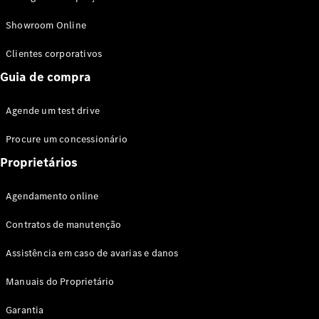
Modelos híbridos plug-in
Showroom Online
Sedans
Clientes corporativos
Guia de compra
Agende um test drive
Procure um concessionário
Todos os
Sedans
Proprietários
Classe C
Sedan
Agendamento online
EQE
Elétrico
Sedan
Contratos de manutenção
Classe E
Sedan
Assistência em caso de avarias e danos
Classe S
Sedan
Manuais do Proprietário
Longo
Garantia