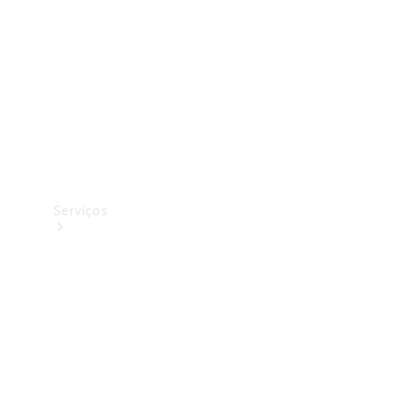
Originais
Coleção
Serviços
Todos os
serviços