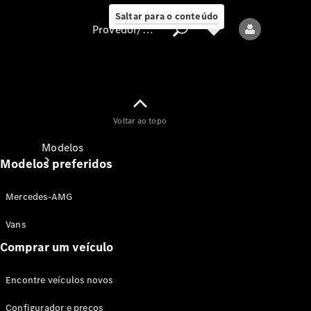
Saltar para o conteúdo
Provedor/proteção de dados
Provedor/proteção
Voltar ao topo
de dados
Modelos
Modelos preferidos
Mercedes-AMG
Vans
Comprar um veículo
Todos os modelos
Encontre veículos novos
Modelos elétricos
Configurador e preços