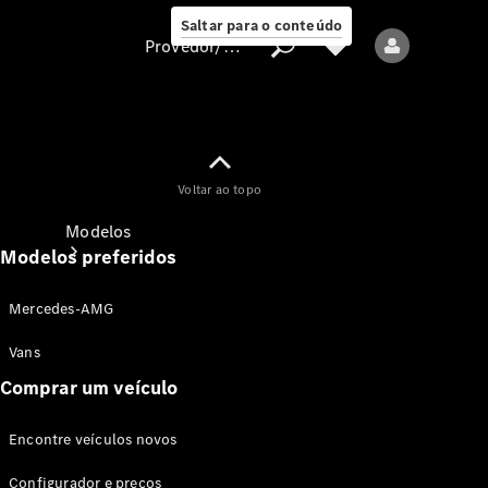
Saltar para o conteúdo
Provedor/proteção de dados
Provedor/proteção
Voltar ao topo
de dados
Modelos
Modelos preferidos
Mercedes-AMG
Vans
Comprar um veículo
Todos os modelos
Encontre veículos novos
Modelos elétricos
Configurador e preços