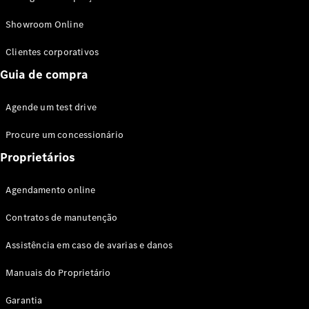
Modelos híbridos plug-in
Showroom Online
Sedans
Clientes corporativos
Guia de compra
Agende um test drive
Procure um concessionário
Todos os
Sedans
Proprietários
Classe C
Sedan
Agendamento online
EQE
Elétrico
Sedan
Contratos de manutenção
Classe E
Sedan
Assistência em caso de avarias e danos
Classe S
Sedan
Manuais do Proprietário
Longo
Garantia