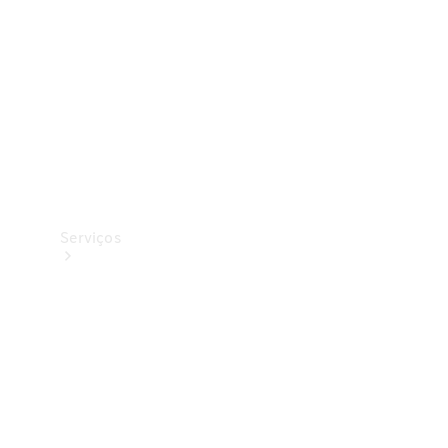
Originais
Coleção
Serviços
Todos os
serviços