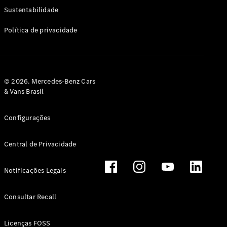
Classe G
Sustentabilidade
Configurador
Política de privacidade
Test drive
Showroom
Online
Hatchback
© 2026. Mercedes-Benz Cars
& Vans Brasil
Configurações
Central de Privacidade
Classe A
Hatchback
Notificações Legais
Configurador
Test drive
Consultar Recall
Showroom
Online
Licenças FOSS