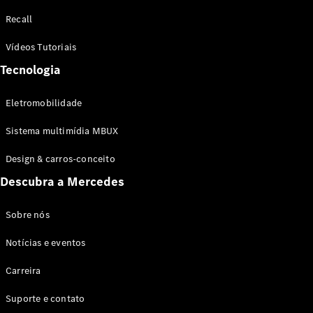
Configurador
Recall
Test drive
Showroom
Vídeos Tutoriais
Online
Tecnologia
SUV
Eletromobilidade
Sistema multimídia MBUX
Design & carros-conceito
Todos os
Descubra a Mercedes
SUVs
EQB
Elétrico
GLA
Sobre nós
GLB
Notícias e eventos
GLC
GLC Coupé
Carreira
GLE
GLE Coupé
Suporte e contato
GLS