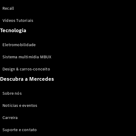
Configurador
Recall
Test drive
Showroom
Vídeos Tutoriais
Online
Tecnologia
SUV
Eletromobilidade
Sistema multimídia MBUX
Design & carros-conceito
Todos os
Descubra a Mercedes
SUVs
EQB
Elétrico
GLA
Sobre nós
GLB
Notícias e eventos
GLC
GLC Coupé
Carreira
GLE
GLE Coupé
Suporte e contato
GLS