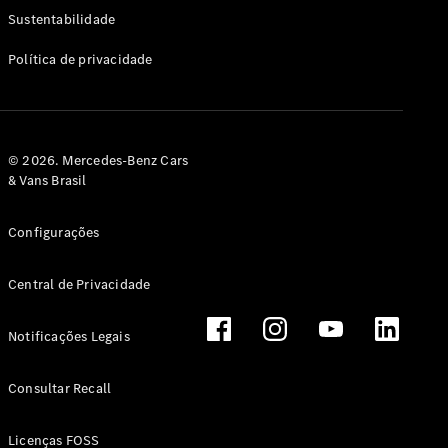
Classe G
Sustentabilidade
Configurador
Política de privacidade
Test drive
Showroom
Online
Hatchback
© 2026. Mercedes-Benz Cars
& Vans Brasil
Configurações
Central de Privacidade
Classe A
Hatchback
Notificações Legais
Configurador
Test drive
Consultar Recall
Showroom
Online
Licenças FOSS