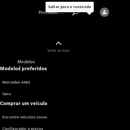
Saltar para o conteúdo
Provedor/proteção de dados
Provedor/proteção
Voltar ao topo
de dados
Modelos
Modelos preferidos
Mercedes-AMG
Vans
Comprar um veículo
Todos os modelos
Encontre veículos novos
Modelos elétricos
Configurador e preços