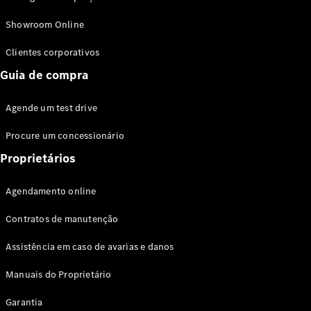
Modelos híbridos plug-in
Showroom Online
Sedans
Clientes corporativos
Guia de compra
Agende um test drive
Procure um concessionário
Todos os
Sedans
Proprietários
Classe C
Sedan
Agendamento online
EQE
Elétrico
Sedan
Contratos de manutenção
Classe E
Sedan
Assistência em caso de avarias e danos
Classe S
Sedan
Manuais do Proprietário
Longo
Garantia