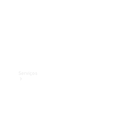
Originais
Coleção
Serviços
Todos os
serviços