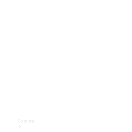
Configurador
Test drive
Showroom Online
Compra