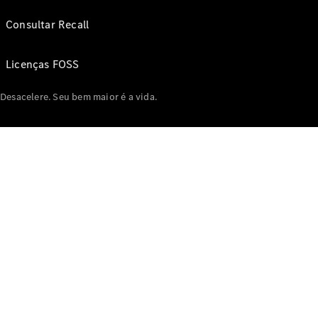
Consultar Recall
Licenças FOSS
Desacelere. Seu bem maior é a vida.