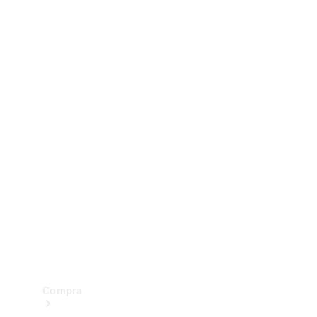
Configurador
Test drive
Showroom Online
Compra