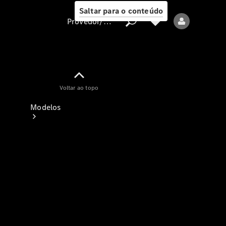
Saltar para o conteúdo
Provedor/proteção de dados
Provedor/proteção
Voltar ao topo
de dados
Modelos
Todos os modelos
Modelos elétricos