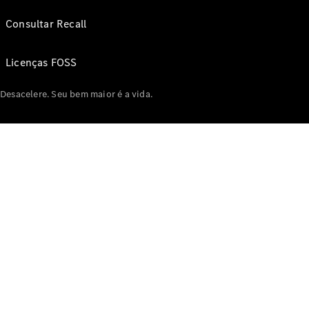
Consultar Recall
Licenças FOSS
Desacelere. Seu bem maior é a vida.