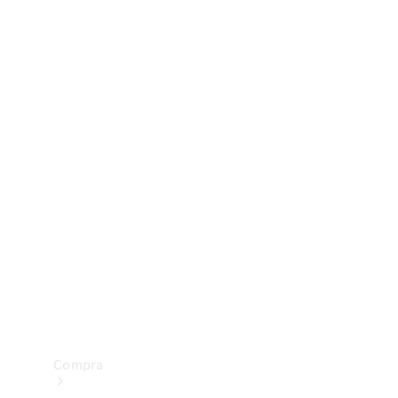
Configurador
Test drive
Showroom Online
Compra