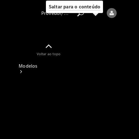
Saltar para o conteúdo
Provedor/proteção de dados
Provedor/proteção
Voltar ao topo
de dados
Modelos
Todos os modelos
Modelos elétricos