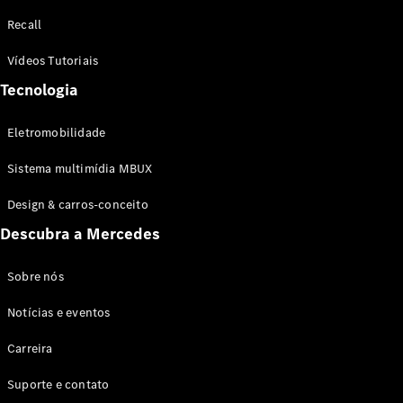
Configurador
Recall
Test drive
Showroom
Vídeos Tutoriais
Online
Tecnologia
SUV
Eletromobilidade
Sistema multimídia MBUX
Design & carros-conceito
Todos os
Descubra a Mercedes
SUVs
EQB
Elétrico
GLA
Sobre nós
GLB
Notícias e eventos
GLC
GLC Coupé
Carreira
GLE
GLE Coupé
Suporte e contato
GLS