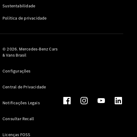
Classe G
Sustentabilidade
Configurador
Política de privacidade
Test drive
Showroom
Online
Hatchback
© 2026. Mercedes-Benz Cars
& Vans Brasil
Configurações
Central de Privacidade
Classe A
Hatchback
Notificações Legais
Configurador
Test drive
Consultar Recall
Showroom
Online
Licenças FOSS