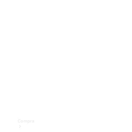
Configurador
Test drive
Showroom Online
Compra