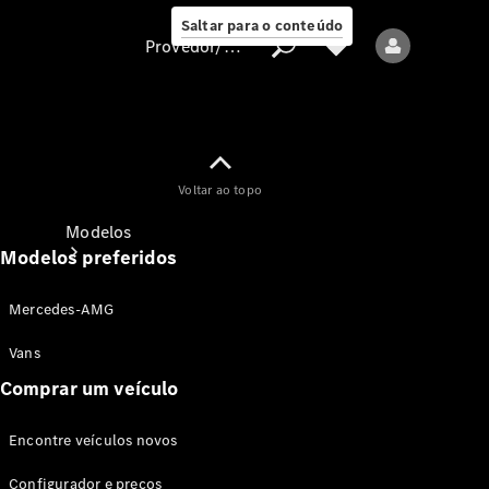
Saltar para o conteúdo
Provedor/proteção de dados
Provedor/proteção
Voltar ao topo
de dados
Modelos
Modelos preferidos
Mercedes-AMG
Vans
Comprar um veículo
Todos os modelos
Encontre veículos novos
Modelos elétricos
Configurador e preços