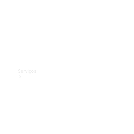
Originais
Coleção
Serviços
Todos os
serviços