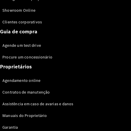
Modelos híbridos plug-in
Showroom Online
Sedans
Clientes corporativos
Guia de compra
Agende um test drive
Procure um concessionário
Todos os
Sedans
Proprietários
Classe C
Sedan
Agendamento online
EQE
Elétrico
Sedan
Contratos de manutenção
Classe E
Sedan
Assistência em caso de avarias e danos
Classe S
Sedan
Manuais do Proprietário
Longo
Garantia