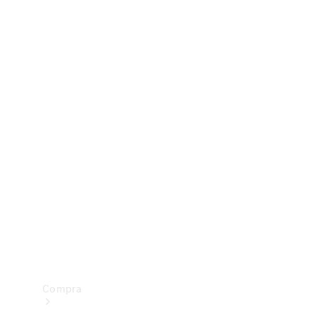
Configurador
Test drive
Showroom Online
Compra