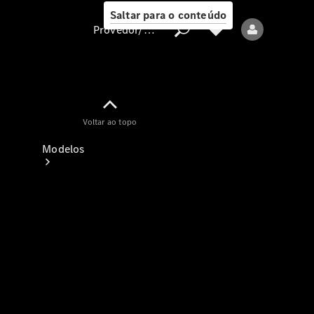
Saltar para o conteúdo
Provedor/proteção de dados
Provedor/proteção
Voltar ao topo
de dados
Modelos
Todos os modelos
Modelos elétricos