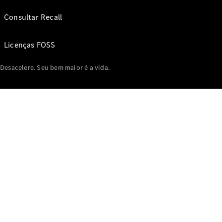
Consultar Recall
Licenças FOSS
Desacelere. Seu bem maior é a vida.