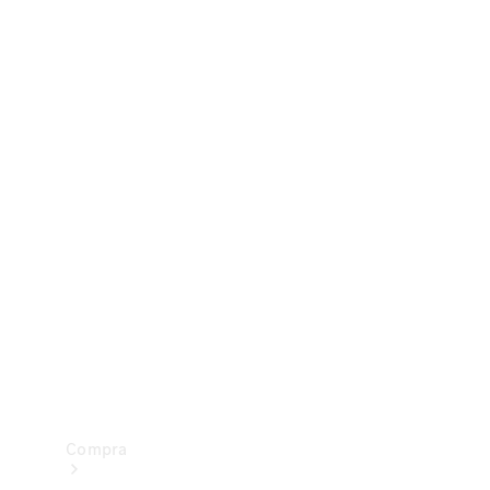
Configurador
Test drive
Showroom Online
Compra