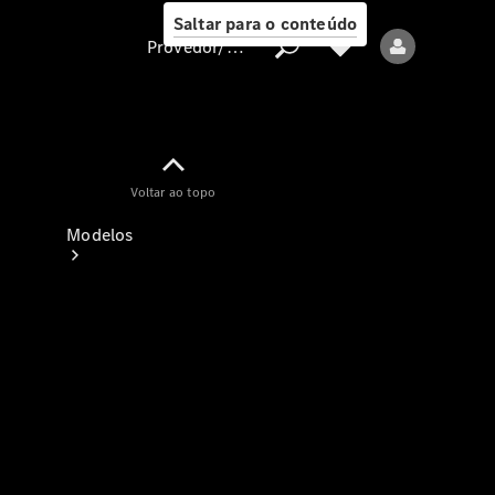
Saltar para o conteúdo
Provedor/proteção de dados
Provedor/proteção
Voltar ao topo
de dados
Modelos
Todos os modelos
Modelos elétricos