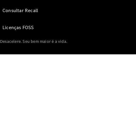
Consultar Recall
Licenças FOSS
Desacelere. Seu bem maior é a vida.