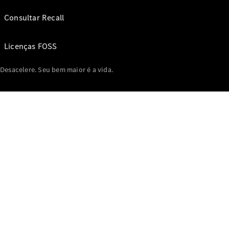
Consultar Recall
Licenças FOSS
Desacelere. Seu bem maior é a vida.