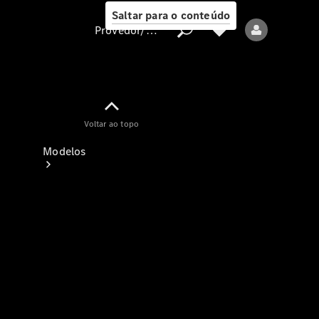
Saltar para o conteúdo
Provedor/proteção de dados
Provedor/proteção
Voltar ao topo
de dados
Modelos
Todos os modelos
Modelos elétricos