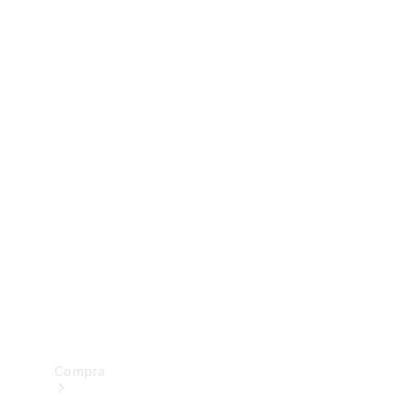
Configurador
Test drive
Showroom Online
Compra