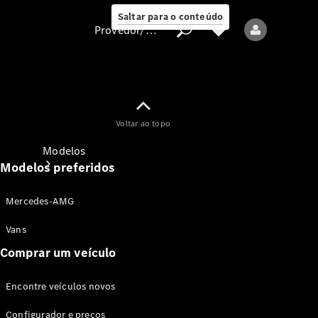
Saltar para o conteúdo
Provedor/proteção de dados
Provedor/proteção
Voltar ao topo
de dados
Modelos
Modelos preferidos
Mercedes-AMG
Vans
Comprar um veículo
Todos os modelos
Encontre veículos novos
Modelos elétricos
Configurador e preços