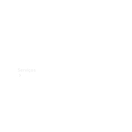
Originais
Coleção
Serviços
Todos os
serviços