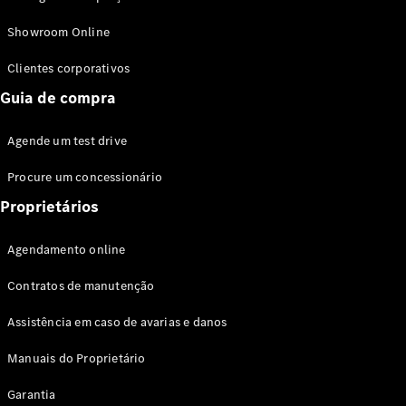
Modelos híbridos plug-in
Showroom Online
Sedans
Clientes corporativos
Guia de compra
Agende um test drive
Procure um concessionário
Todos os
Sedans
Proprietários
Classe C
Sedan
Agendamento online
EQE
Elétrico
Sedan
Contratos de manutenção
Classe E
Sedan
Assistência em caso de avarias e danos
Classe S
Sedan
Manuais do Proprietário
Longo
Garantia