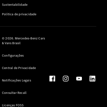
Classe G
Sustentabilidade
Configurador
Política de privacidade
Test drive
Showroom
Online
Hatchback
© 2026. Mercedes-Benz Cars
& Vans Brasil
Configurações
Central de Privacidade
Classe A
Hatchback
Notificações Legais
Configurador
Test drive
Consultar Recall
Showroom
Online
Licenças FOSS