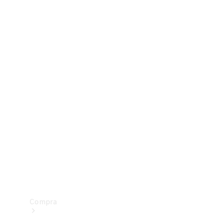
Configurador
Test drive
Showroom Online
Compra