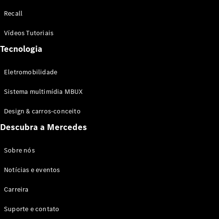
Configurador
Recall
Test drive
Showroom
Vídeos Tutoriais
Online
Tecnologia
SUV
Eletromobilidade
Sistema multimídia MBUX
Design & carros-conceito
Todos os
Descubra a Mercedes
SUVs
EQB
Elétrico
GLA
Sobre nós
GLB
Notícias e eventos
GLC
GLC Coupé
Carreira
GLE
GLE Coupé
Suporte e contato
GLS