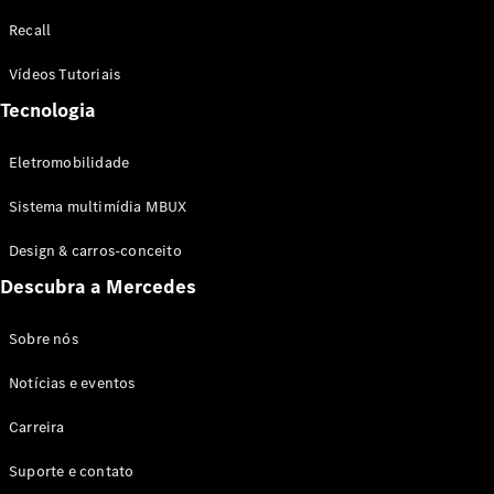
Configurador
Recall
Test drive
Showroom
Vídeos Tutoriais
Online
Tecnologia
SUV
Eletromobilidade
Sistema multimídia MBUX
Design & carros-conceito
Todos os
Descubra a Mercedes
SUVs
EQB
Elétrico
GLA
Sobre nós
GLB
Notícias e eventos
GLC
GLC Coupé
Carreira
GLE
GLE Coupé
Suporte e contato
GLS