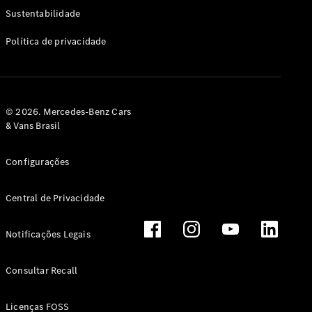
Classe G
Sustentabilidade
Configurador
Política de privacidade
Test drive
Showroom
Online
Hatchback
© 2026. Mercedes-Benz Cars
& Vans Brasil
Configurações
Central de Privacidade
Classe A
Hatchback
Notificações Legais
Configurador
Test drive
Consultar Recall
Showroom
Online
Licenças FOSS