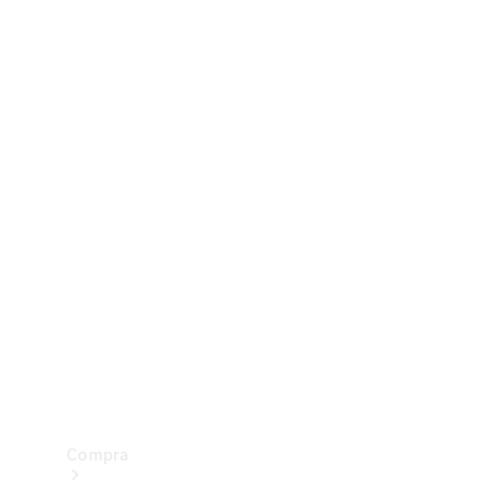
Configurador
Test drive
Showroom Online
Compra