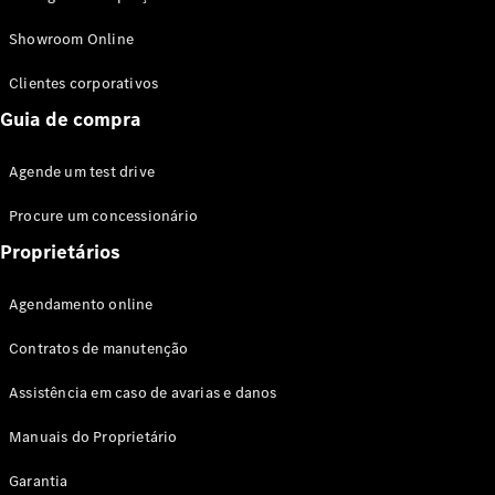
Modelos híbridos plug-in
Showroom Online
Sedans
Clientes corporativos
Guia de compra
Agende um test drive
Procure um concessionário
Todos os
Sedans
Proprietários
Classe C
Sedan
Agendamento online
EQE
Elétrico
Sedan
Contratos de manutenção
Classe E
Sedan
Assistência em caso de avarias e danos
Classe S
Sedan
Manuais do Proprietário
Longo
Garantia