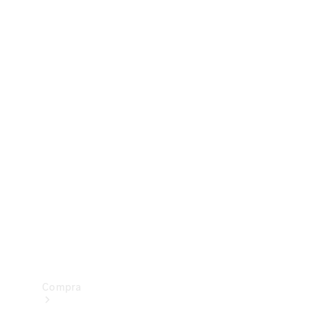
Configurador
Test drive
Showroom Online
Compra