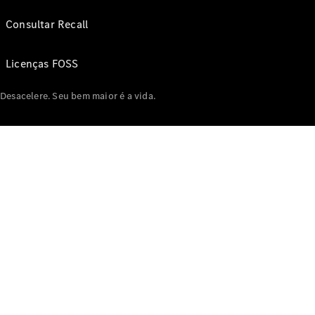
Consultar Recall
Licenças FOSS
Desacelere. Seu bem maior é a vida.