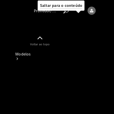
Saltar para o conteúdo
Provedor/proteção de dados
Provedor/proteção
Voltar ao topo
de dados
Modelos
Todos os modelos
Modelos elétricos