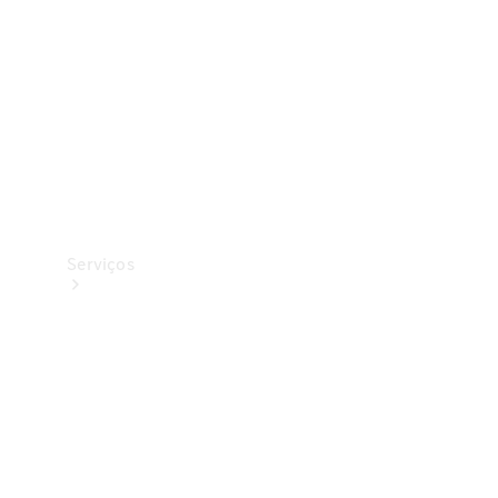
Originais
Coleção
Serviços
Todos os
serviços