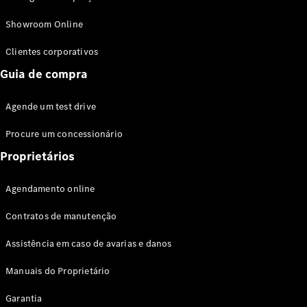
Modelos híbridos plug-in
Showroom Online
Sedans
Clientes corporativos
Guia de compra
Agende um test drive
Procure um concessionário
Todos os
Sedans
Proprietários
Classe C
Sedan
Agendamento online
EQE
Elétrico
Sedan
Contratos de manutenção
Classe E
Sedan
Assistência em caso de avarias e danos
Classe S
Sedan
Manuais do Proprietário
Longo
Garantia