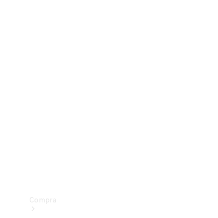
Configurador
Test drive
Showroom Online
Compra