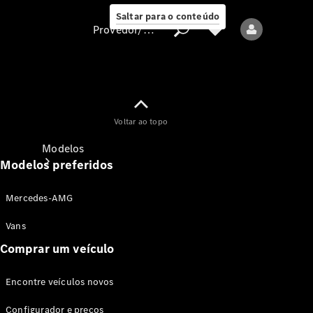
Saltar para o conteúdo
Provedor/proteção de dados
Provedor/proteção
Voltar ao topo
de dados
Modelos
Modelos preferidos
Mercedes-AMG
Vans
Comprar um veículo
Todos os modelos
Encontre veículos novos
Modelos elétricos
Configurador e preços