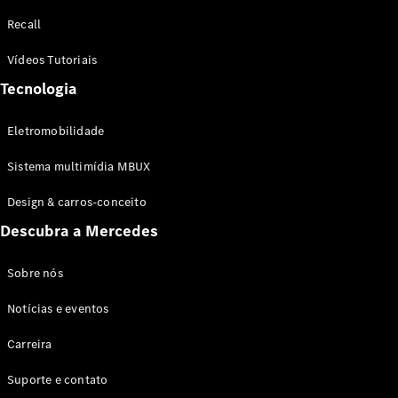
Configurador
Recall
Test drive
Showroom
Vídeos Tutoriais
Online
Tecnologia
SUV
Eletromobilidade
Sistema multimídia MBUX
Design & carros-conceito
Todos os
Descubra a Mercedes
SUVs
EQB
Elétrico
GLA
Sobre nós
GLB
Notícias e eventos
GLC
GLC Coupé
Carreira
GLE
GLE Coupé
Suporte e contato
GLS