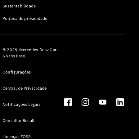
Classe G
Sustentabilidade
Configurador
Política de privacidade
Test drive
Showroom
Online
Hatchback
© 2026. Mercedes-Benz Cars
& Vans Brasil
Configurações
Central de Privacidade
Classe A
Hatchback
Notificações Legais
Configurador
Test drive
Consultar Recall
Showroom
Online
Licenças FOSS