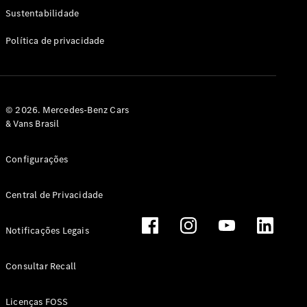
Classe G
Sustentabilidade
Configurador
Política de privacidade
Test drive
Showroom
Online
Hatchback
© 2026. Mercedes-Benz Cars
& Vans Brasil
Configurações
Central de Privacidade
Classe A
Hatchback
Notificações Legais
Configurador
Test drive
Consultar Recall
Showroom
Online
Licenças FOSS