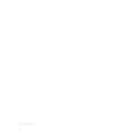
Configurador
Test drive
Showroom Online
Compra