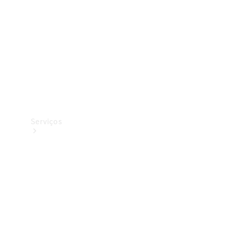
Originais
Coleção
Serviços
Todos os
serviços