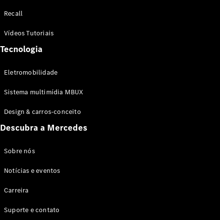
Configurador
Recall
Test drive
Showroom
Vídeos Tutoriais
Online
Tecnologia
SUV
Eletromobilidade
Sistema multimídia MBUX
Design & carros-conceito
Todos os
Descubra a Mercedes
SUVs
EQB
Elétrico
GLA
Sobre nós
GLB
Notícias e eventos
GLC
GLC Coupé
Carreira
GLE
GLE Coupé
Suporte e contato
GLS