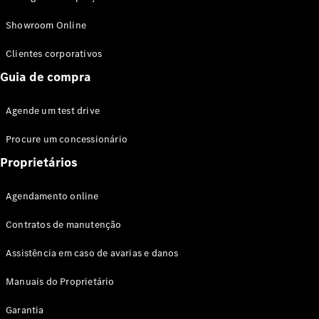
Modelos híbridos plug-in
Showroom Online
Sedans
Clientes corporativos
Guia de compra
Agende um test drive
Procure um concessionário
Todos os
Sedans
Proprietários
Classe C
Sedan
Agendamento online
EQE
Elétrico
Sedan
Contratos de manutenção
Classe E
Sedan
Assistência em caso de avarias e danos
Classe S
Sedan
Manuais do Proprietário
Longo
Garantia