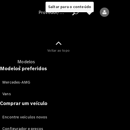
Saltar para o conteúdo
Provedor/proteção de dados
Provedor/proteção
Voltar ao topo
de dados
Modelos
Modelos preferidos
Mercedes-AMG
Vans
Comprar um veículo
Todos os modelos
Encontre veículos novos
Modelos elétricos
Configurador e preços