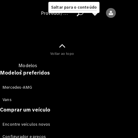
Saltar para o conteúdo
Provedor/proteção de dados
Provedor/proteção
Voltar ao topo
de dados
Modelos
Modelos preferidos
Mercedes-AMG
Vans
Comprar um veículo
Todos os modelos
Encontre veículos novos
Modelos elétricos
Configurador e preços