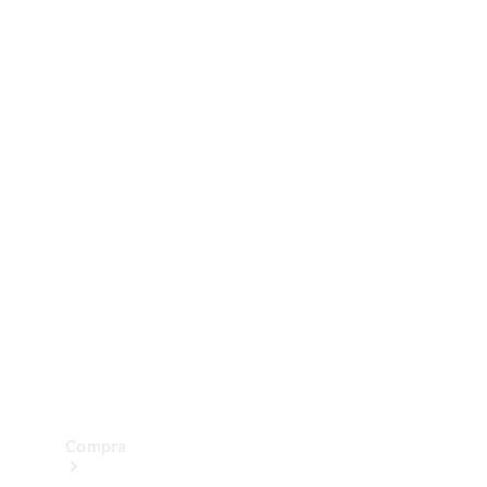
Configurador
Test drive
Showroom Online
Compra