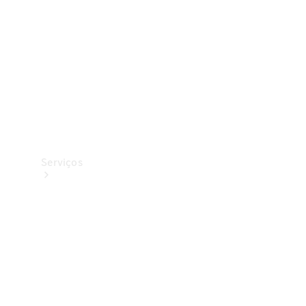
Originais
Coleção
Serviços
Todos os
serviços