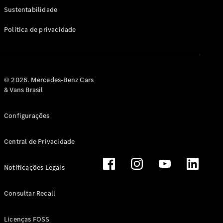
Classe G
Sustentabilidade
Configurador
Política de privacidade
Test drive
Showroom
Online
Hatchback
© 2026. Mercedes-Benz Cars
& Vans Brasil
Configurações
Central de Privacidade
Classe A
Hatchback
Notificações Legais
Configurador
Test drive
Consultar Recall
Showroom
Online
Licenças FOSS