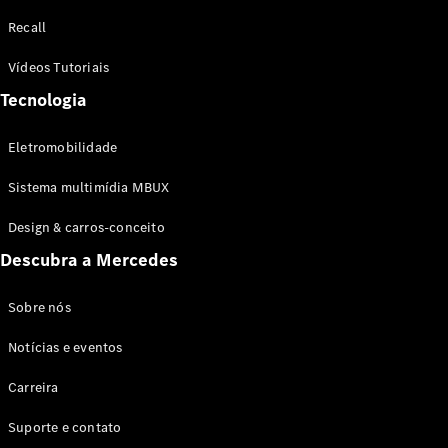
Configurador
Recall
Test drive
Showroom
Vídeos Tutoriais
Online
Tecnologia
SUV
Eletromobilidade
Sistema multimídia MBUX
Design & carros-conceito
Todos os
Descubra a Mercedes
SUVs
EQB
Elétrico
GLA
Sobre nós
GLB
Notícias e eventos
GLC
GLC Coupé
Carreira
GLE
GLE Coupé
Suporte e contato
GLS