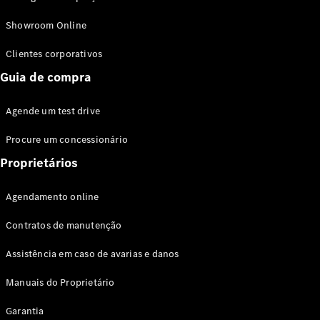
Modelos híbridos plug-in
Showroom Online
Sedans
Clientes corporativos
Guia de compra
Agende um test drive
Procure um concessionário
Todos os
Sedans
Proprietários
Classe C
Sedan
Agendamento online
EQE
Elétrico
Sedan
Contratos de manutenção
Classe E
Sedan
Assistência em caso de avarias e danos
Classe S
Sedan
Manuais do Proprietário
Longo
Garantia