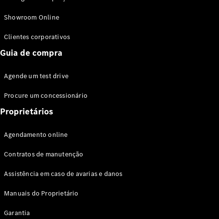
Modelos híbridos plug-in
Showroom Online
Sedans
Clientes corporativos
Guia de compra
Agende um test drive
Procure um concessionário
Todos os
Sedans
Proprietários
Classe C
Sedan
Agendamento online
EQE
Elétrico
Sedan
Contratos de manutenção
Classe E
Sedan
Assistência em caso de avarias e danos
Classe S
Sedan
Manuais do Proprietário
Longo
Garantia