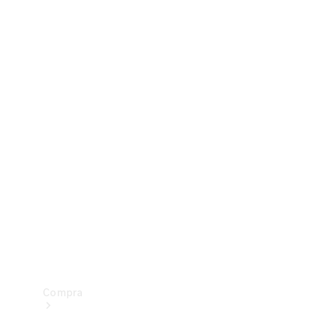
Configurador
Test drive
Showroom Online
Compra