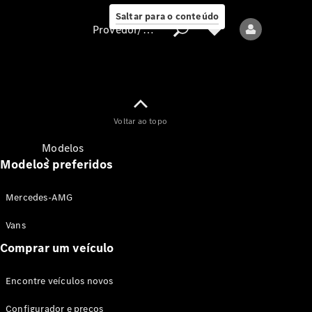
Saltar para o conteúdo
Provedor/proteção de dados
Provedor/proteção
Voltar ao topo
de dados
Modelos
Modelos preferidos
Mercedes-AMG
Vans
Comprar um veículo
Todos os modelos
Encontre veículos novos
Modelos elétricos
Configurador e preços