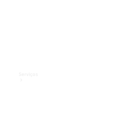
Originais
Coleção
Serviços
Todos os
serviços