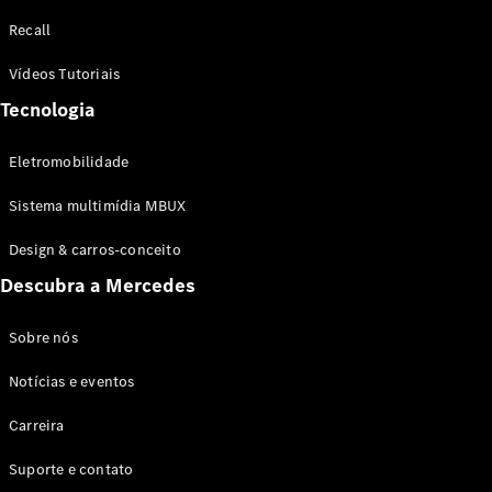
Configurador
Recall
Test drive
Showroom
Vídeos Tutoriais
Online
Tecnologia
SUV
Eletromobilidade
Sistema multimídia MBUX
Design & carros-conceito
Todos os
Descubra a Mercedes
SUVs
EQB
Elétrico
GLA
Sobre nós
GLB
Notícias e eventos
GLC
GLC Coupé
Carreira
GLE
GLE Coupé
Suporte e contato
GLS