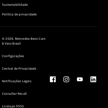
Classe G
Sustentabilidade
Configurador
Política de privacidade
Test drive
Showroom
Online
Hatchback
© 2026. Mercedes-Benz Cars
& Vans Brasil
Configurações
Central de Privacidade
Classe A
Hatchback
Notificações Legais
Configurador
Test drive
Consultar Recall
Showroom
Online
Licenças FOSS