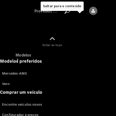
Saltar para o conteúdo
Provedor/proteção de dados
Provedor/proteção
Voltar ao topo
de dados
Modelos
Modelos preferidos
Mercedes-AMG
Vans
Comprar um veículo
Todos os modelos
Encontre veículos novos
Modelos elétricos
Configurador e preços