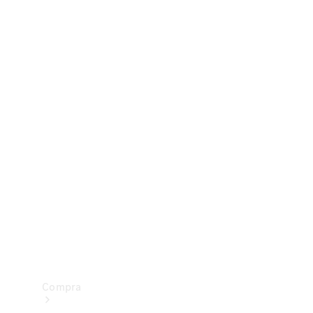
Configurador
Test drive
Showroom Online
Compra