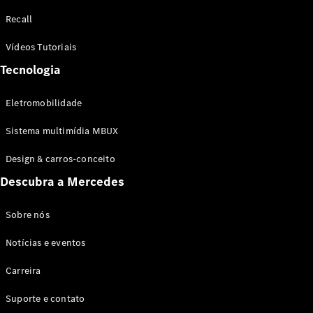
Configurador
Recall
Test drive
Showroom
Vídeos Tutoriais
Online
Tecnologia
SUV
Eletromobilidade
Sistema multimídia MBUX
Design & carros-conceito
Todos os
Descubra a Mercedes
SUVs
EQB
Elétrico
GLA
Sobre nós
GLB
Notícias e eventos
GLC
GLC Coupé
Carreira
GLE
GLE Coupé
Suporte e contato
GLS