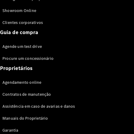
Modelos híbridos plug-in
Showroom Online
Sedans
Clientes corporativos
Guia de compra
Agende um test drive
Procure um concessionário
Todos os
Sedans
Proprietários
Classe C
Sedan
Agendamento online
EQE
Elétrico
Sedan
Contratos de manutenção
Classe E
Sedan
Assistência em caso de avarias e danos
Classe S
Sedan
Manuais do Proprietário
Longo
Garantia