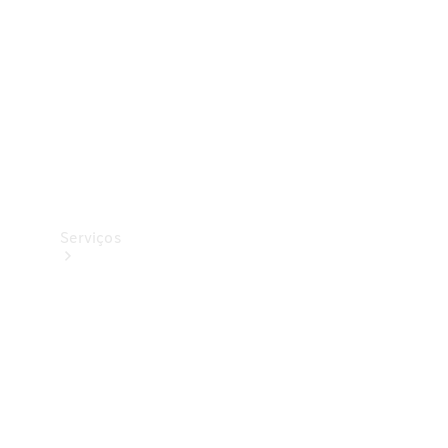
Originais
Coleção
Serviços
Todos os
serviços