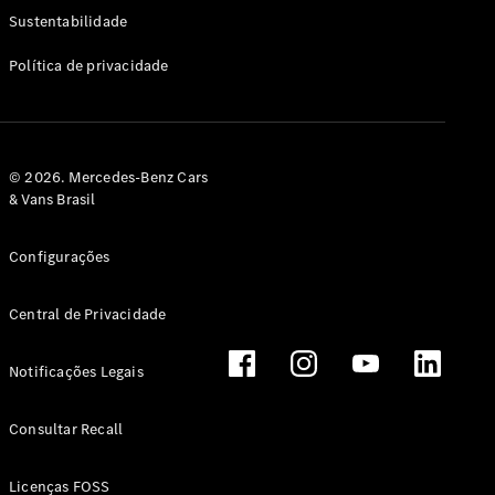
Classe G
Sustentabilidade
Configurador
Política de privacidade
Test drive
Showroom
Online
Hatchback
© 2026. Mercedes-Benz Cars
& Vans Brasil
Configurações
Central de Privacidade
Classe A
Hatchback
Notificações Legais
Configurador
Test drive
Consultar Recall
Showroom
Online
Licenças FOSS