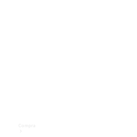
Configurador
Test drive
Showroom Online
Compra