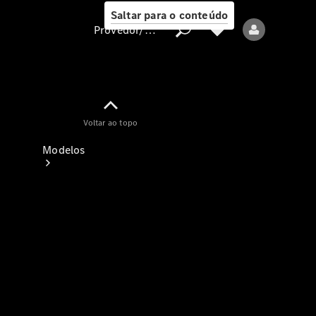
Saltar para o conteúdo
Provedor/proteção de dados
Provedor/proteção
Voltar ao topo
de dados
Modelos
Todos os modelos
Modelos elétricos