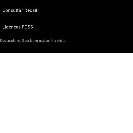
Consultar Recall
Licenças FOSS
Desacelere. Seu bem maior é a vida.