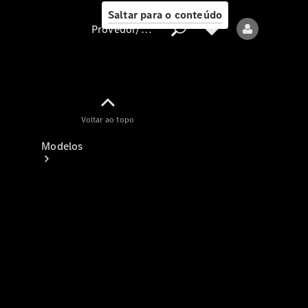
Saltar para o conteúdo
Provedor/proteção de dados
Provedor/proteção
Voltar ao topo
de dados
Modelos
Todos os modelos
Modelos elétricos