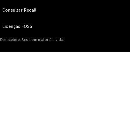
Consultar Recall
Licenças FOSS
Desacelere. Seu bem maior é a vida.