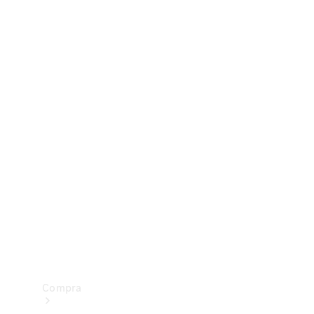
Configurador
Test drive
Showroom Online
Compra