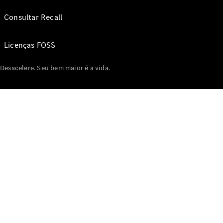
Consultar Recall
Licenças FOSS
Desacelere. Seu bem maior é a vida.