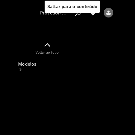
Saltar para o conteúdo
Provedor/proteção de dados
Provedor/proteção
Voltar ao topo
de dados
Modelos
Todos os modelos
Modelos elétricos