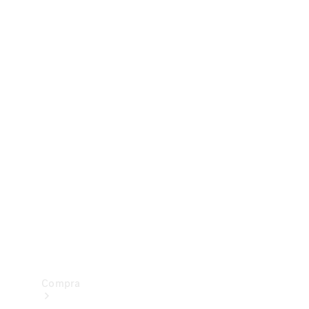
Configurador
Test drive
Showroom Online
Compra