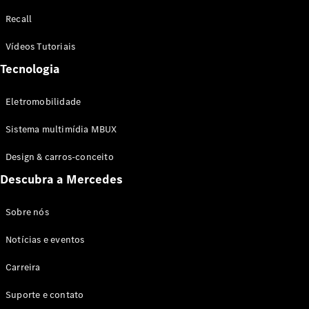
Configurador
Recall
Test drive
Showroom
Vídeos Tutoriais
Online
Tecnologia
SUV
Eletromobilidade
Sistema multimídia MBUX
Design & carros-conceito
Todos os
Descubra a Mercedes
SUVs
EQB
Elétrico
GLA
Sobre nós
GLB
Notícias e eventos
GLC
GLC Coupé
Carreira
GLE
GLE Coupé
Suporte e contato
GLS