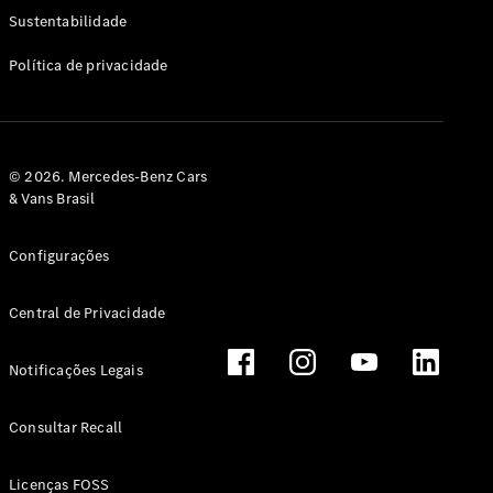
Classe G
Sustentabilidade
Configurador
Política de privacidade
Test drive
Showroom
Online
Hatchback
© 2026. Mercedes-Benz Cars
& Vans Brasil
Configurações
Central de Privacidade
Classe A
Hatchback
Notificações Legais
Configurador
Test drive
Consultar Recall
Showroom
Online
Licenças FOSS