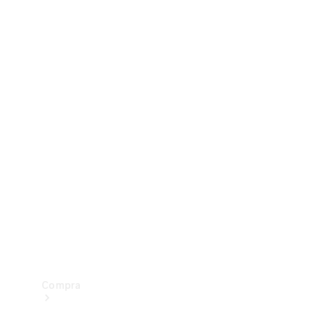
Configurador
Test drive
Showroom Online
Compra