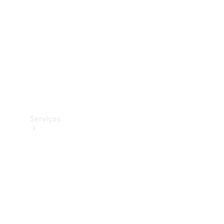
Originais
Coleção
Serviços
Todos os
serviços