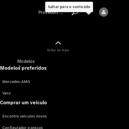
Saltar para o conteúdo
Provedor/proteção de dados
Provedor/proteção
Voltar ao topo
de dados
Modelos
Modelos preferidos
Mercedes-AMG
Vans
Comprar um veículo
Todos os modelos
Encontre veículos novos
Modelos elétricos
Configurador e preços