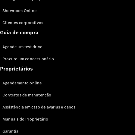
Modelos híbridos plug-in
Showroom Online
Sedans
Clientes corporativos
Guia de compra
Agende um test drive
Procure um concessionário
Todos os
Sedans
Proprietários
Classe C
Sedan
Agendamento online
EQE
Elétrico
Sedan
Contratos de manutenção
Classe E
Sedan
Assistência em caso de avarias e danos
Classe S
Sedan
Manuais do Proprietário
Longo
Garantia