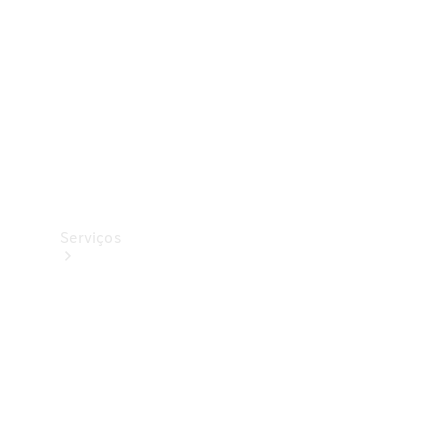
Originais
Coleção
Serviços
Todos os
serviços