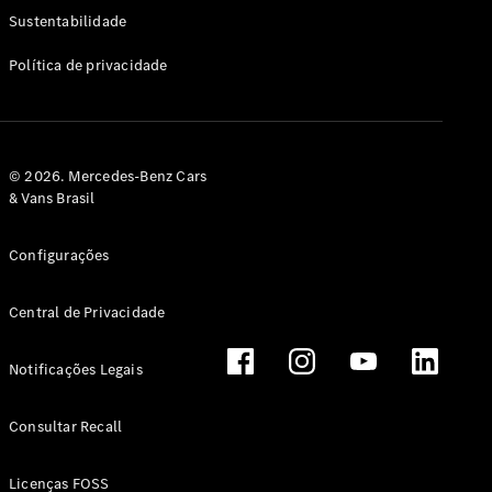
Classe G
Sustentabilidade
Configurador
Política de privacidade
Test drive
Showroom
Online
Hatchback
© 2026. Mercedes-Benz Cars
& Vans Brasil
Configurações
Central de Privacidade
Classe A
Hatchback
Notificações Legais
Configurador
Test drive
Consultar Recall
Showroom
Online
Licenças FOSS