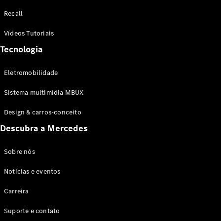
Configurador
Recall
Test drive
Showroom
Vídeos Tutoriais
Online
Tecnologia
SUV
Eletromobilidade
Sistema multimídia MBUX
Design & carros-conceito
Todos os
Descubra a Mercedes
SUVs
EQB
Elétrico
GLA
Sobre nós
GLB
Notícias e eventos
GLC
GLC Coupé
Carreira
GLE
GLE Coupé
Suporte e contato
GLS