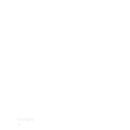
Configurador
Test drive
Showroom Online
Compra