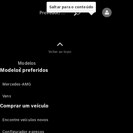
Saltar para o conteúdo
Provedor/proteção de dados
Provedor/proteção
Voltar ao topo
de dados
Modelos
Modelos preferidos
Mercedes-AMG
Vans
Comprar um veículo
Todos os modelos
Encontre veículos novos
Modelos elétricos
Configurador e preços