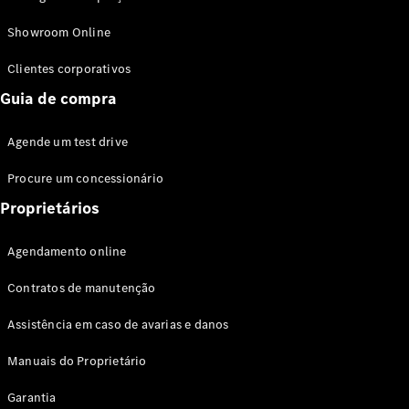
Modelos híbridos plug-in
Showroom Online
Sedans
Clientes corporativos
Guia de compra
Agende um test drive
Procure um concessionário
Todos os
Sedans
Proprietários
Classe C
Sedan
Agendamento online
EQE
Elétrico
Sedan
Contratos de manutenção
Classe E
Sedan
Assistência em caso de avarias e danos
Classe S
Sedan
Manuais do Proprietário
Longo
Garantia