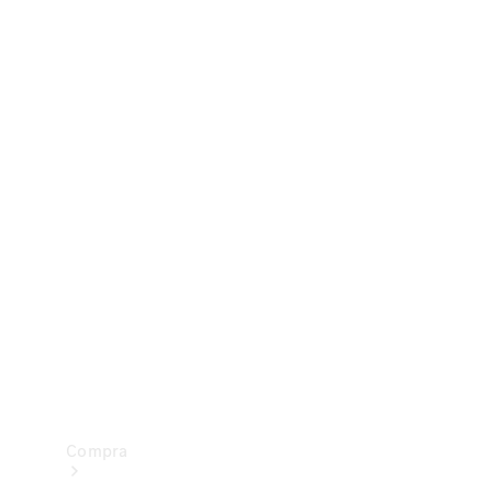
Configurador
Test drive
Showroom Online
Compra