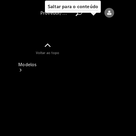
Saltar para o conteúdo
Provedor/proteção de dados
Provedor/proteção
Voltar ao topo
de dados
Modelos
Todos os modelos
Modelos elétricos