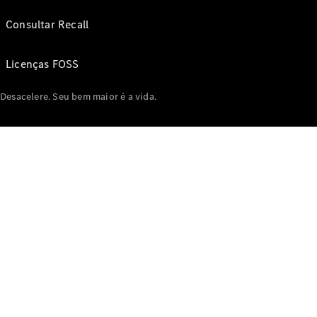
Consultar Recall
Licenças FOSS
Desacelere. Seu bem maior é a vida.