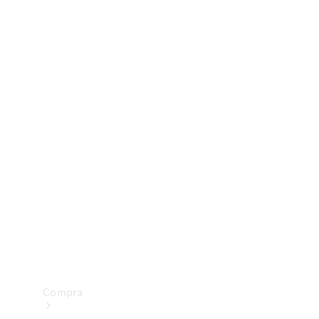
Configurador
Test drive
Showroom Online
Compra