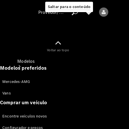
Saltar para o conteúdo
Provedor/proteção de dados
Provedor/proteção
Voltar ao topo
de dados
Modelos
Modelos preferidos
Mercedes-AMG
Vans
Comprar um veículo
Todos os modelos
Encontre veículos novos
Modelos elétricos
Configurador e preços