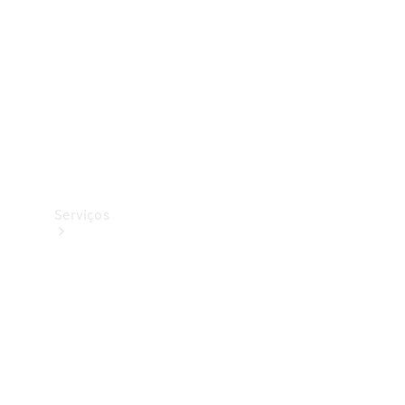
Originais
Coleção
Serviços
Todos os
serviços