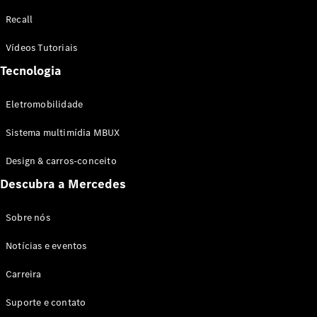
Configurador
Recall
Test drive
Showroom
Vídeos Tutoriais
Online
Tecnologia
SUV
Eletromobilidade
Sistema multimídia MBUX
Design & carros-conceito
Todos os
Descubra a Mercedes
SUVs
EQB
Elétrico
GLA
Sobre nós
GLB
Notícias e eventos
GLC
GLC Coupé
Carreira
GLE
GLE Coupé
Suporte e contato
GLS