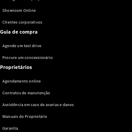
Modelos híbridos plug-in
Showroom Online
Sedans
Clientes corporativos
Guia de compra
Agende um test drive
Procure um concessionário
Todos os
Sedans
Proprietários
Classe C
Sedan
Agendamento online
EQE
Elétrico
Sedan
Contratos de manutenção
Classe E
Sedan
Assistência em caso de avarias e danos
Classe S
Sedan
Manuais do Proprietário
Longo
Garantia