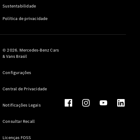
Classe G
Sustentabilidade
Configurador
Política de privacidade
Test drive
Showroom
Online
Hatchback
© 2026. Mercedes-Benz Cars
& Vans Brasil
Configurações
Central de Privacidade
Classe A
Hatchback
Notificações Legais
Configurador
Test drive
Consultar Recall
Showroom
Online
Licenças FOSS