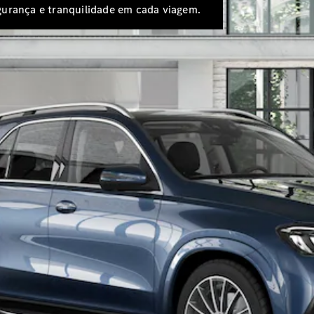
gurança e tranquilidade em cada viagem.
Configurador
Test drive
Showroom
Online
SUV
Todos os
SUVs
EQB
Elétrico
GLA
GLB
GLC
GLC Coupé
GLE
GLE Coupé
GLS