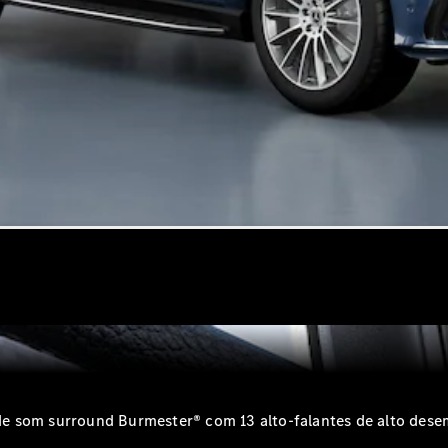
Classe G
Configurador
Test drive
Showroom
Online
Hatchback
Classe A
Hatchback
Configurador
Test drive
Showroom
de som surround Burmester® com 13 alto-falantes de alto des
Online