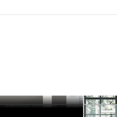
Modelos híbridos plug-in
Sedans
Todos os
Sedans
Classe C
Sedan
EQE
Elétrico
Sedan
Classe E
Sedan
Classe S
Sedan
Longo