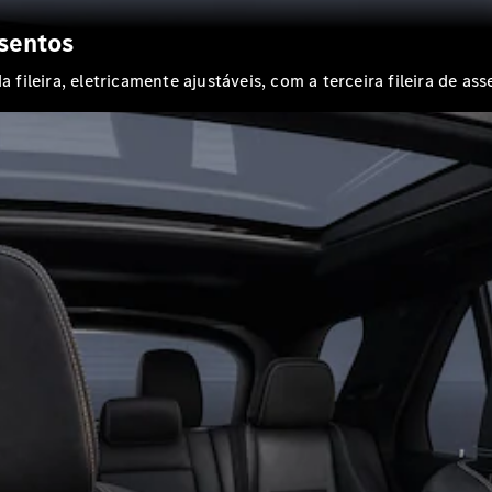
ssentos
ileira, eletricamente ajustáveis, com a terceira fileira de as
Showroom
Online
Ofertas
especiais
Serviços
financeiros
Clientes
Corporativos
Seminovos
Certified
Configurador
Agendar
test drive