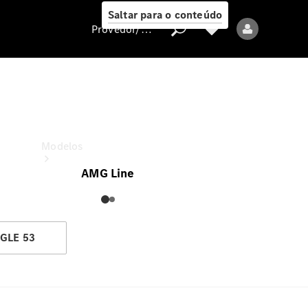
Saltar para o conteúdo
Provedor/proteção de dados
GLE
a partir de
Provedor/proteção
de dados
Modelos
AMG Line
GLE 53
Todos os modelos
Modelos elétricos