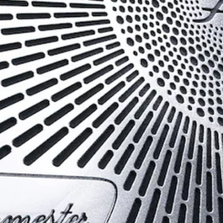
Online
Cabriolets / Roadster
Mercedes-
AMG SL
Roadster
Configurador
Test drive
Showroom
Online
Vans