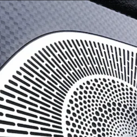
Coupés
Todos os
Coupés
CLA Coupé
Mercedes-
AMG GT
Coupé
Mercedes-
AMG GT 4
portas
Coupé
Configurador
Test drive
Showroom