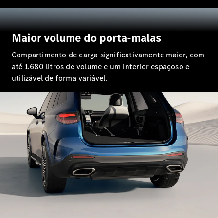
Classe G
Configurador
Maior volume do porta-malas
Test drive
Showroom
Compartimento de carga significativamente maior, com
Online
até 1.680 litros de volume e um interior espaçoso e
Hatchback
utilizável de forma variável.
Classe A
Hatchback
Configurador
Test drive
Showroom
Online