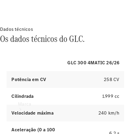
pode importar dados, como suas
eficiência
músicas armazenadas, para o sistema
energética
multimídia MBUX.
Programa
de
Rotulagem
Dados técnicos
Veicular de
Os dados técnicos do GLC.
Segurança
GLC 300 4MATIC 26/26
Potência em CV
258 CV
Cilindrada
1.999 cc
Marca
Velocidade máxima
240 km/h
Aceleração (0 a 100
6,2 s