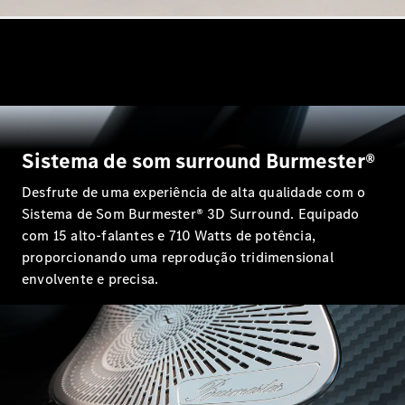
Coupés
Todos os
Coupés
Sistema de som surround Burmester®
CLA Coupé
Mercedes-
Desfrute de uma experiência de alta qualidade com o
AMG GT
Sistema de Som Burmester® 3D Surround. Equipado
Coupé
com 15 alto-falantes e 710 Watts de potência,
Mercedes-
proporcionando uma reprodução tridimensional
AMG GT 4
envolvente e precisa.
portas
Coupé
Configurador
Test drive
Showroom