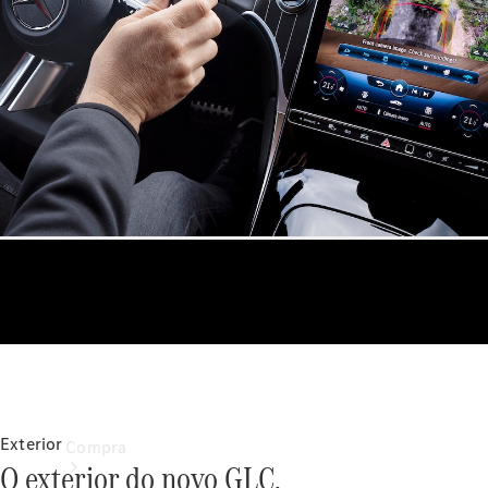
Configurador
Test drive
Showroom Online
Exterior
Compra
O exterior do novo GLC.