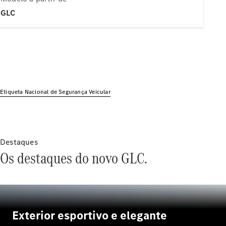
Modelos híbridos plug-in
GLC
Sedans
Etiqueta Nacional de Segurança Veicular
Todos os
Sedans
Classe C
Sedan
Destaques
EQE
Elétrico
Os destaques do novo GLC.
Sedan
Classe E
Sedan
Classe S
Sedan
Longo
Exterior esportivo e elegante