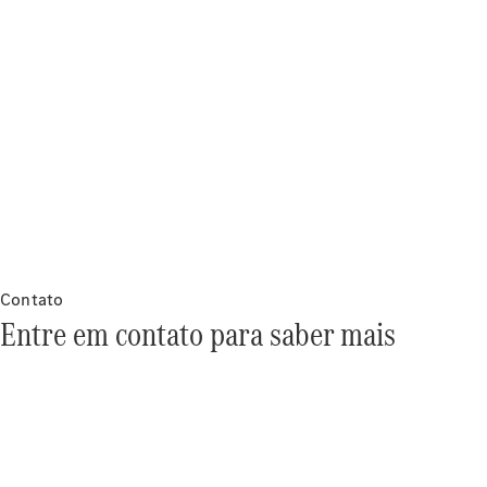
Notícias e
eventos
Carreira
Centro
Logístico
Atendimento
ao cliente
Contato
Entre em contato para saber mais