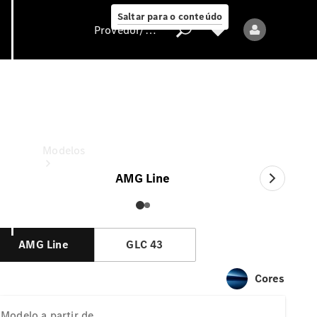
Saltar para o conteúdo
Provedor/proteção de dados
GLC
a partir de
Provedor/proteção
de dados
Modelos
AMG Line
AMG Line
GLC 43
Todos os modelos
Cores
Modelos elétricos
Modelo
a partir de