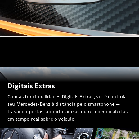
Online
Cabriolets / Roadster
Mercedes-
AMG SL
Digitais Extras
Roadster
Com as funcionalidades Digitais Extras, você controla
Configurador
seu Mercedes-Benz à distância pelo smartphone —
Test drive
travando portas, abrindo janelas ou recebendo alertas
Showroom
em tempo real sobre o veículo.
Online
Vans