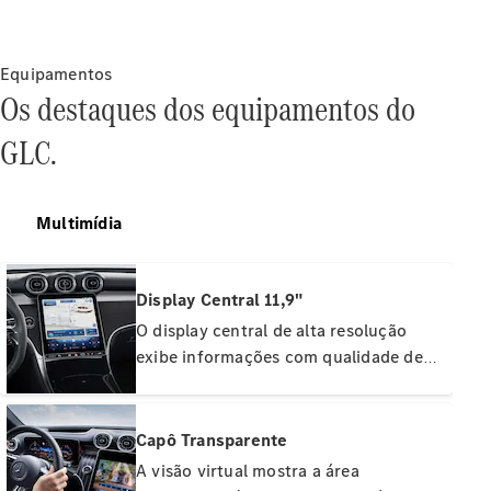
Agendamento
Online
Serviço e
Equipamentos
reparo
Os destaques dos equipamentos do
Assistência
GLC.
Mercedes-
Benz
Peças
Genuínas
Multimídia
Seguro
Aplicativos
Display Central 11,9"
Mercedes-
O display central de alta resolução
Benz
exibe informações com qualidade de
Manuais do
imagem brilhante. Ele é operada por
proprietário
toque. O display, em formato retrato,
possui cobertura total em vidro e é
Capô Transparente
Suporte e
levemente inclinado em direção ao
contato
A visão virtual mostra a área
motorista, facilitando a operação e a