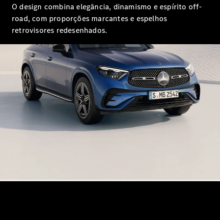
O design combina elegância, dinamismo e espírito off-
Configurador
Test drive
road, com proporções marcantes e espelhos
Showroom
retrovisores redesenhados.
Online
SUV
Todos os
SUVs
EQB
Elétrico
GLA
GLB
GLC
GLC Coupé
GLE
GLE Coupé
GLS