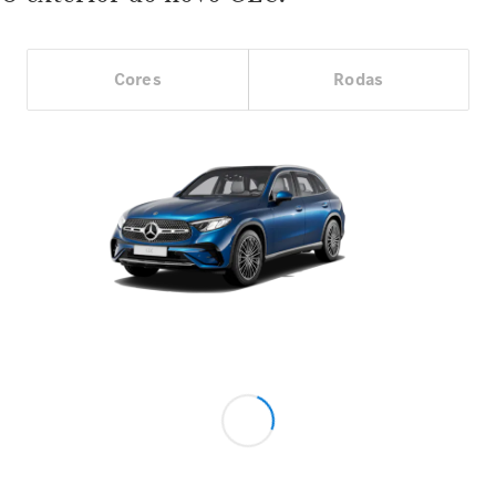
Cores
Rodas
Showroom
Online
Ofertas
especiais
Serviços
financeiros
Clientes
Corporativos
Seminovos
Certified
Configurador
Agendar
test drive