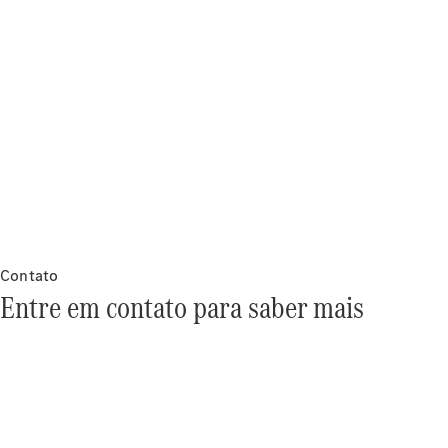
Notícias e
eventos
Carreira
Centro
Logístico
Atendimento
ao cliente
Contato
Entre em contato para saber mais