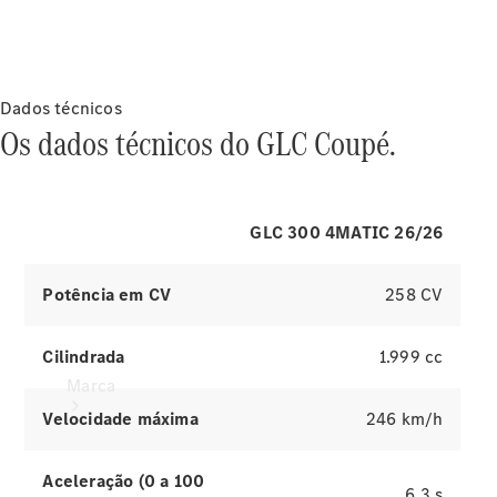
pode importar dados, como suas
eficiência
músicas armazenadas, para o sistema
energética
multimídia MBUX.
Programa
de
Rotulagem
Dados técnicos
Veicular de
Os dados técnicos do GLC Coupé.
Segurança
GLC 300 4MATIC 26/26
Potência em CV
258 CV
Cilindrada
1.999 cc
Marca
Velocidade máxima
246 km/h
Aceleração (0 a 100
6,3 s