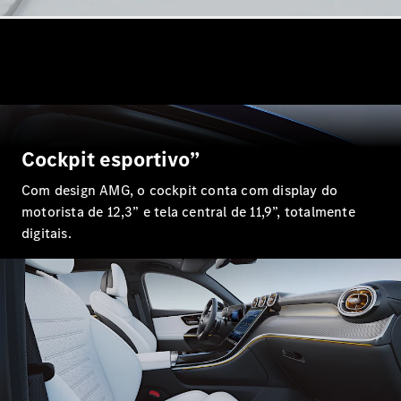
Coupés
Todos os
Coupés
Cockpit esportivo”
CLA Coupé
Mercedes-
Com design AMG, o cockpit conta com display do
AMG GT
motorista de 12,3” e tela central de 11,9”, totalmente
Coupé
digitais.
Mercedes-
AMG GT 4
portas
Coupé
Configurador
Test drive
Showroom