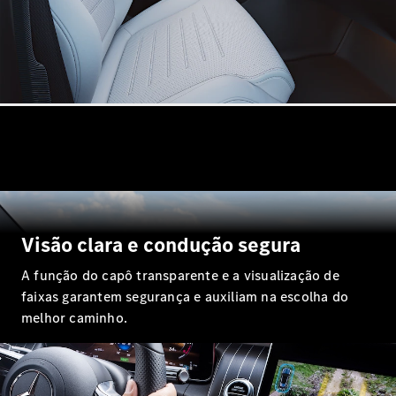
Online
Cabriolets / Roadster
Mercedes-
AMG SL
Visão clara e condução segura
Roadster
A função do capô transparente e a visualização de
Configurador
faixas garantem segurança e auxiliam na escolha do
Test drive
melhor caminho.
Showroom
Online
Vans