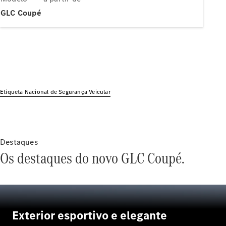
Modelos híbridos plug-in
GLC Coupé
Sedans
Etiqueta Nacional de Segurança Veicular
Todos os
Sedans
Classe C
Sedan
Destaques
EQE
Elétrico
Os destaques do novo GLC Coupé.
Sedan
Classe E
Sedan
Classe S
Sedan
Longo
Exterior esportivo e elegante