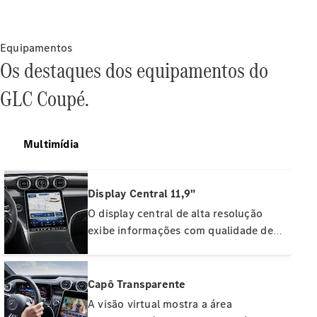
Agendamento
Online
Serviço e
Equipamentos
reparo
Os destaques dos equipamentos do
Assistência
GLC Coupé.
Mercedes-
Benz
Peças
Genuínas
Multimídia
Seguro
Aplicativos
Display Central 11,9"
Mercedes-
O display central de alta resolução
Benz
exibe informações com qualidade de
Manuais do
imagem brilhante. Ele é operada por
proprietário
toque. O display, em formato retrato,
possui cobertura total em vidro e é
Capô Transparente
Suporte e
levemente inclinado em direção ao
contato
A visão virtual mostra a área
motorista, facilitando a operação e a