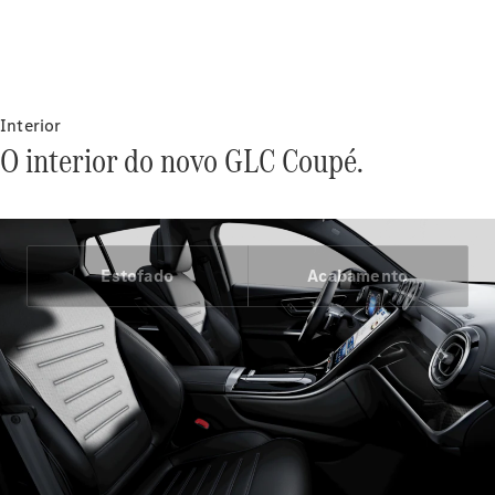
Contratos
de
manutenção
Revisão
Interior
Declarada
O interior do novo GLC Coupé.
Funcionalidades
Digitais Extras
Parceria
WEG
Produtos
Estofado
Acabamento
Originais
Pneus