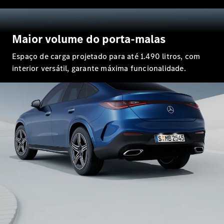
Classe G
Configurador
Maior volume do porta-malas
Test drive
Showroom
Espaço de carga projetado para até 1.490 litros, com
Online
interior versátil, garante máxima funcionalidade.
Hatchback
Classe A
Hatchback
Configurador
Test drive
Showroom
Online