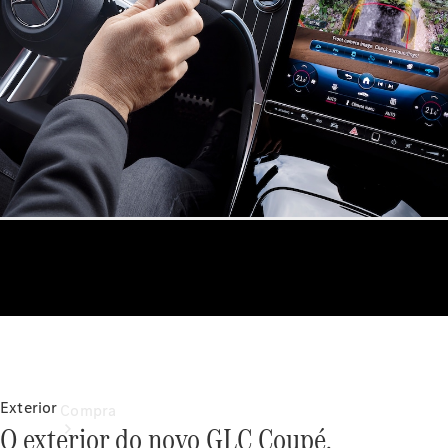
Configurador
Test drive
Showroom Online
Exterior
Compra
O exterior do novo GLC Coupé.