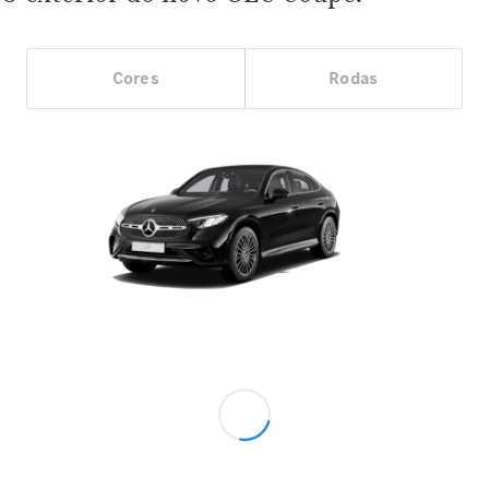
Cores
Rodas
Showroom
Online
Ofertas
especiais
Serviços
financeiros
Clientes
Corporativos
Seminovos
Certified
Configurador
Agendar
test drive