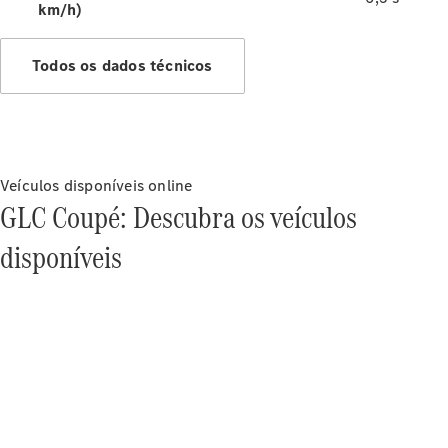
km/h)
Sobre a
Todos os dados técnicos
Mercedes-
Benz
Veículos disponíveis online
GLC Coupé: Descubra os veículos
disponíveis
Sobre nós
AMG
Sistema
multimídia
MBUX
Design &
veículos-