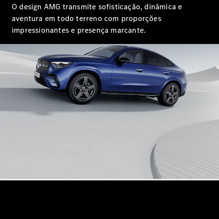
O design AMG transmite sofisticação, dinâmica e
Configurador
Test drive
aventura em todo terreno com proporções
Showroom
impressionantes e presença marcante.
Online
SUV
Todos os
SUVs
EQB
Elétrico
GLA
GLB
GLC
GLC Coupé
GLE
GLE Coupé
GLS