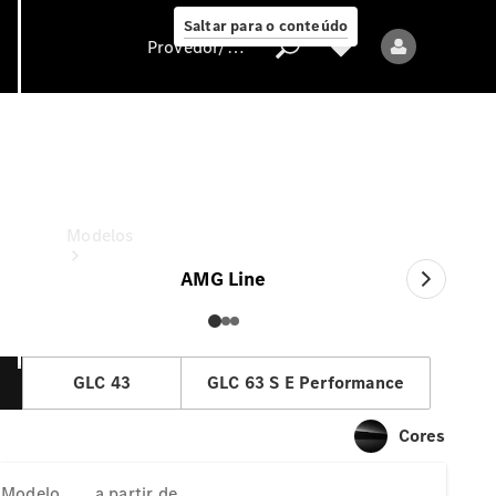
Saltar para o conteúdo
Provedor/proteção de dados
GLC Coupé
a partir de
Provedor/proteção
de dados
Modelos
AMG Line
GLC 43
GLC 63 S E Performance
Todos os modelos
Cores
Modelos elétricos
Modelo
a partir de