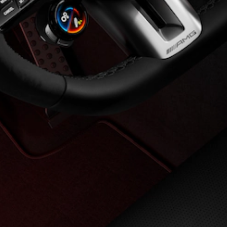
Showroom
Online
Ofertas
especiais
Serviços
financeiros
Clientes
Corporativos
Seminovos
Certified
Configurador
Agendar
test drive