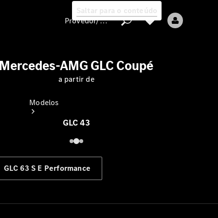
Saltar para o conteúdo
Provedor/proteção de dados
Mercedes-AMG GLC Coupé
a partir de
Provedor/proteção
de dados
Modelos
GLC 43
GLC 63 S E Performance
Todos os modelos
Modelos elétricos
Modelos híbridos plug-in