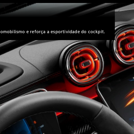
Cabriolets / Roadster
tomobilismo e reforça a esportividade do cockpit.
Mercedes-
AMG SL
Roadster
Configurador
Test drive
Showroom
Online
Vans