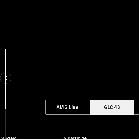
AMG Line
GLC 43
Modelo
a partir de