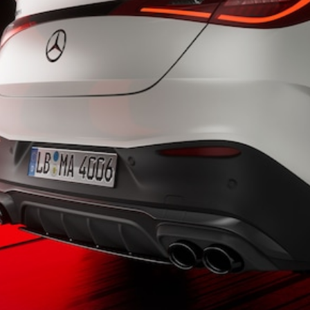
Configurador
Test drive
Showroom
Online
Hatchback
Classe A
Hatchback
Configurador
Test drive
Showroom
Online
Coupés