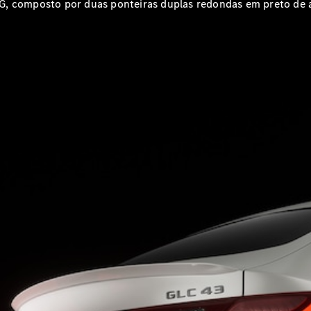
Configurador
G, composto por duas ponteiras duplas redondas em preto de al
Test drive
Showroom
Online
SUV
Todos os
SUVs
EQB
Elétrico
GLA
GLB
GLC
GLC Coupé
GLE
GLE Coupé
GLS
Classe G