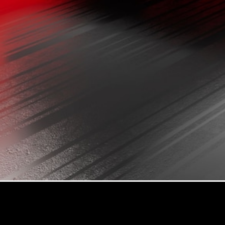
Todos os
Coupés
CLA Coupé
Mercedes-
AMG GT
Coupé
Mercedes-
AMG GT 4
portas
Coupé
Configurador
Test drive
Showroom
Online